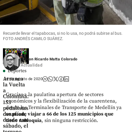
US$ 380
Independencia
millones
en el
share
Oriente
antioqueño
Recuerde llevar el tapabocas, si no lo usa, no podrá subirse al bus.
share
FOTO ANDRÉS CAMILO SUÁREZ.
Nelson Ricardo Matta Colorado
Actualidad
Deportes
Arranca
26 de agosto de 2020
la Vuelta
a
Gracias a la paulatina apertura de sectores
Colombia:
económicos y la flexibilización de la cuarentena,
153
desde las Terminales de Transporte de Medellín ya
pedalistas
se puede viajar a 66 de los 125 municipios
que
desafían,
desde este
tiene Antioquia
, sin ninguna restricción.
sábado, el
terreno