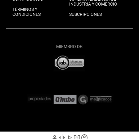
INDUSTRIA Y COMERCIO
TÉRMINOS Y
CONDICIONES
SUSCRIPCIONES
MIEMBRO DE:
person
graphic_eq
play_arrow
photo_camera
account_circle