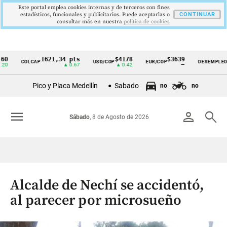
Este portal emplea cookies internas y de terceros con fines
estadísticos, funcionales y publicitarios. Puede aceptarlas o
CONTINUAR
consultar más en nuestra
politica de cookies
1621,34 pts
$4178
$3639
9,9
COLCAP
USD/COP
EUR/COP
DESEMPLEO
Cintillo
▲ 0.67
▲ 0.42
—
▼ 0.
de
Pico y Placa Medellín
Sabado
no
no
indicadores
económicos
menu
person
search
Sábado
, 8 de Agosto de 2026
Colombia
Alcalde de Nechí se accidentó,
al parecer por microsueño