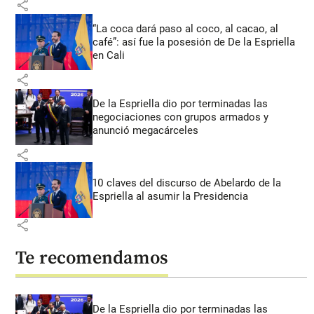
share
“La coca dará paso al coco, al cacao, al
café”: así fue la posesión de De la Espriella
en Cali
share
De la Espriella dio por terminadas las
negociaciones con grupos armados y
anunció megacárceles
share
10 claves del discurso de Abelardo de la
Espriella al asumir la Presidencia
share
Te recomendamos
De la Espriella dio por terminadas las