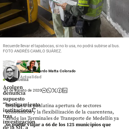
billones
suramericano
capturado
durante el
primer
share
share
semestre
de 2026
share
Recuerde llevar el tapabocas, si no lo usa, no podrá subirse al bus.
FOTO ANDRÉS CAMILO SUÁREZ.
Nelson Ricardo Matta Colorado
Actualidad
Economía
Acolgen
26 de agosto de 2020
denuncia
supuesto
“hostigamiento
Gracias a la paulatina apertura de sectores
institucional”
económicos y la flexibilización de la cuarentena,
tras
desde las Terminales de Transporte de Medellín ya
investigación
se puede viajar a 66 de los 125 municipios
que
de la SIC a