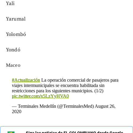
Yali
Yarumal
Yolombó
Yondó
Масео
#Actualización
La operación comercial de pasajeros para
viajes intermunicipales se encuentra habilitada sin
restricciones para los siguientes municipios. (1/2)
pic.twitter.com/x5LzYyHVA0
— Terminales Medellín (@TerminalesMed)
August 26,
2020
Siga las noticias de EL COLOMBIANO desde Google