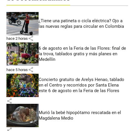
¿Tiene una patineta o cicla eléctrica? Ojo a
las nuevas reglas para circular en Colombia
share
hace 2 horas
6 de agosto en la Feria de las Flores: final de
la trova, tablados gratis y más planes en
Medellín
share
hace 5 horas
Concierto gratuito de Arelys Henao, tablado
en el Centro y recorridos por Santa Elena
este 6 de agosto en la Feria de las Flores
share
Murió la bebé hipopótamo rescatada en el
Magdalena Medio
share