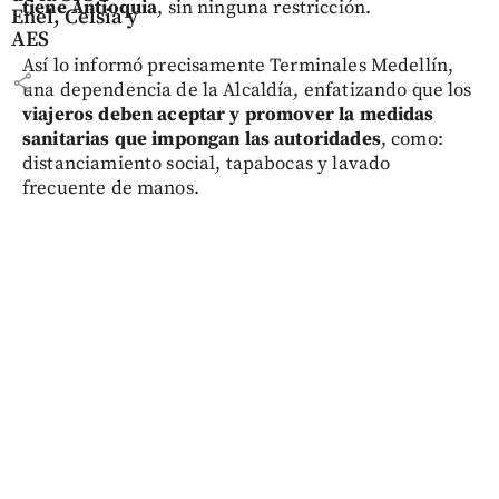
tiene Antioquia
, sin ninguna restricción.
Enel, Celsia y
AES
Así lo informó precisamente Terminales Medellín,
share
una dependencia de la Alcaldía, enfatizando que los
viajeros deben aceptar y promover la medidas
sanitarias que impongan las autoridades
, como:
distanciamiento social, tapabocas y lavado
frecuente de manos.