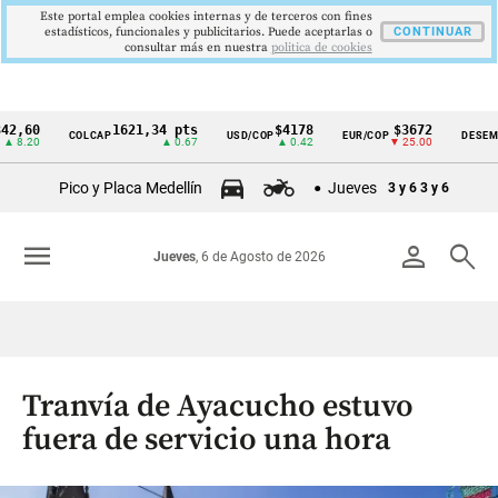
Este portal emplea cookies internas y de terceros con fines
estadísticos, funcionales y publicitarios. Puede aceptarlas o
CONTINUAR
consultar más en nuestra
politica de cookies
60
1621,34 pts
$4178
$3672
COLCAP
USD/COP
EUR/COP
DESEMPLEO
Cintillo
20
▲ 0.67
▲ 0.42
▼ 25.00
de
Pico y Placa Medellín
Jueves
3 y 6
3 y 6
indicadores
económicos
menu
person
search
Jueves
, 6 de Agosto de 2026
Colombia
Tranvía de Ayacucho estuvo
fuera de servicio una hora