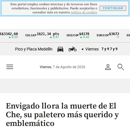
Este portal emplea cookies internas y de terceros con fines
estadísticos, funcionales y publicitarios. Puede aceptarlas o
CONTINUAR
consultar más en nuestra
politica de cookies
2,60
1621,34 pts
$4178
$3672
COLCAP
USD/COP
EUR/COP
DESEMPL
Cintillo
 8.20
▲ 0.67
▲ 0.42
—
de
Pico y Placa Medellín
Viernes
7 y 9
7 y 9
indicadores
económicos
menu
person
search
Viernes
, 7 de Agosto de 2026
Colombia
Envigado llora la muerte de El
Che, su paletero más querido y
emblemático