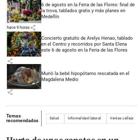
6 de agosto en la Feria de las Flores: final de
la trova, tablados gratis y más planes en
Medellín
share
hace 9 horas
Concierto gratuito de Arelys Henao, tablado
en el Centro y recorridos por Santa Elena
este 6 de agosto en la Feria de las Flores
share
Murió la bebé hipopótamo rescatada en el
Magdalena Medio
share
Temas
Salud
Informalidad laboral
Ventas callejeras
recomendados