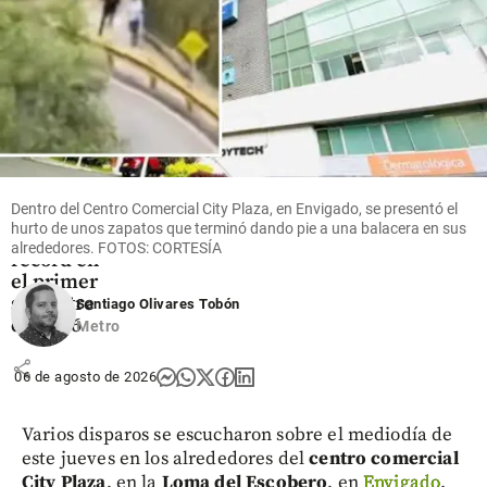
share
Economía
Mineros
logra
Dentro del Centro Comercial City Plaza, en Envigado, se presentó el
ingresos y
hurto de unos zapatos que terminó dando pie a una balacera en sus
utilidades
alrededores. FOTOS: CORTESÍA
récord en
el primer
semestre
Santiago Olivares Tobón
de 2026
Metro
share
06 de agosto de 2026
Varios disparos se escucharon sobre el mediodía de
este jueves en los alrededores del
centro comercial
City Plaza
, en la
Loma del Escobero
, en
Envigado
.