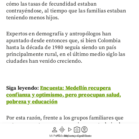
cómo las tasas de fecundidad estaban
contrayéndose, al tiempo que las familias estaban
teniendo menos hijos.
Expertos en demografía y antropólogos han
apuntado desde entonces que, si bien Colombia
hasta la década de 1980 seguía siendo un país
principalmente rural, en el último medio siglo las
ciudades han venido creciendo.
Siga leyendo:
Encuesta: Medellín recupera
confianza y optimismo, pero preocupan salud,
pobreza y educación
Por esta razón, frente a los grupos familiares que
antes eran extensos y necesarios para trabajar la
person
graphic_eq
play_arrow
photo_camera
account_circle
tierra, la migración a la ciudad generó condiciones
Mi Perfil
Pódcast
Reportajes gráficos
Videos
Suscríbete
como un mayor acceso de las mujeres a la