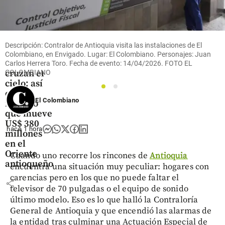
Oriente
Descripción: Contralor de Antioquia visita las instalaciones de El
Antioqueño
Colombiano, en Envigado. Lugar: El Colombiano. Personajes: Juan
Flores que
Carlos Herrera Toro. Fecha de evento: 14/04/2026. FOTO EL
cruzan el
COLOMBIANO
cielo: así
1
2
es el
El Colombiano
negocio
que mueve
US$ 380
hace 1 hora
millones
en el
Oriente
Cuando uno recorre los rincones de
Antioquia
antioqueño
encuentra una situación muy peculiar: hogares con
carencias pero en los que no puede faltar el
share
televisor de 70 pulgadas o el equipo de sonido
último modelo. Eso es lo que halló la Contraloría
General de Antioquia y que encendió las alarmas de
la entidad tras culminar una Actuación Especial de