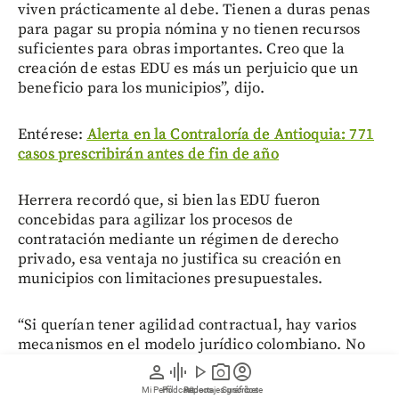
viven prácticamente al debe. Tienen a duras penas
para pagar su propia nómina y no tienen recursos
suficientes para obras importantes. Creo que la
creación de estas EDU es más un perjuicio que un
beneficio para los municipios”, dijo.
Entérese:
Alerta en la Contraloría de Antioquia: 771
casos prescribirán antes de fin de año
Herrera recordó que, si bien las EDU fueron
concebidas para agilizar los procesos de
contratación mediante un régimen de derecho
privado, esa ventaja no justifica su creación en
municipios con limitaciones presupuestales.
“Si querían tener agilidad contractual, hay varios
mecanismos en el modelo jurídico colombiano. No
tenía sentido crear unas empresas que eran
person
graphic_eq
play_arrow
photo_camera
account_circle
innecesarias”, expresó.
Mi Perfil
Pódcast
Reportajes gráficos
Videos
Suscríbete