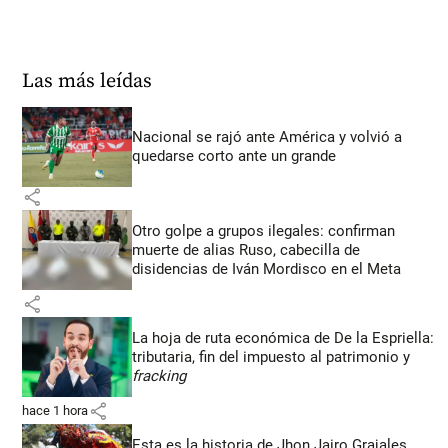
Las más leídas
Nacional se rajó ante América y volvió a
quedarse corto ante un grande
share
Otro golpe a grupos ilegales: confirman
muerte de alias Ruso, cabecilla de
disidencias de Iván Mordisco en el Meta
share
La hoja de ruta económica de De la Espriella:
tributaria, fin del impuesto al patrimonio y
fracking
share
hace 1 hora
Esta es la historia de Jhon Jairo Grajales,