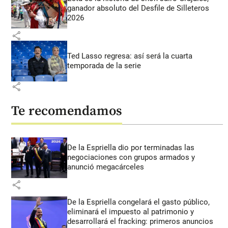
ganador absoluto del Desfile de Silleteros
2026
share
Ted Lasso regresa: así será la cuarta
temporada de la serie
share
Te recomendamos
De la Espriella dio por terminadas las
negociaciones con grupos armados y
anunció megacárceles
share
De la Espriella congelará el gasto público,
eliminará el impuesto al patrimonio y
desarrollará el fracking: primeros anuncios