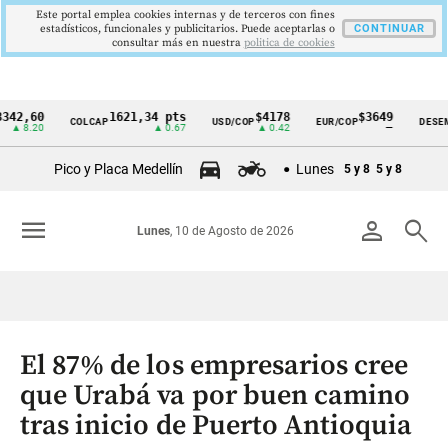
Este portal emplea cookies internas y de terceros con fines
estadísticos, funcionales y publicitarios. Puede aceptarlas o
CONTINUAR
consultar más en nuestra
politica de cookies
60
1621,34 pts
$4178
$3649
COLCAP
USD/COP
EUR/COP
DESEMPLEO
Cintillo
20
▲ 0.67
▲ 0.42
—
de
Pico y Placa Medellín
Lunes
5 y 8
5 y 8
indicadores
económicos
menu
person
search
Lunes
, 10 de Agosto de 2026
Colombia
El 87% de los empresarios cree
que Urabá va por buen camino
tras inicio de Puerto Antioquia