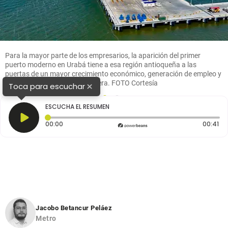
Para la mayor parte de los empresarios, la aparición del primer
puerto moderno en Urabá tiene a esa región antioqueña a las
puertas de un mayor crecimiento económico, generación de empleo y
atracción de inversión extranjera. FOTO Cortesía
×
Toca para escuchar
1
2
ESCUCHA EL RESUMEN
Tiempo transcurrido: 0 segundos
Du
00:00
00:41
Jacobo Betancur Peláez
Metro