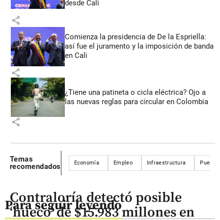
desde Cali
share
Comienza la presidencia de De la Espriella:
así fue el juramento y la imposición de banda
en Cali
share
¿Tiene una patineta o cicla eléctrica? Ojo a
las nuevas reglas para circular en Colombia
share
Temas
Economía
Empleo
Infraestructura
Puerto
recomendados
Contraloría detectó posible
Para seguir leyendo
‘hueco’ de $15.983 millones en