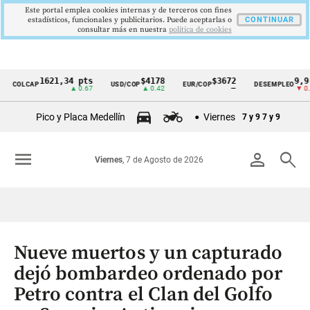
Este portal emplea cookies internas y de terceros con fines
estadísticos, funcionales y publicitarios. Puede aceptarlas o
CONTINUAR
consultar más en nuestra
politica de cookies
1621,34 pts
$4178
$3672
9,9 %
LCAP
USD/COP
EUR/COP
DESEMPLEO
Cintillo
▲ 0.67
▲ 0.42
—
▼ 0.30
de
Pico y Placa Medellín
Viernes
7 y 9
7 y 9
indicadores
económicos
menu
person
search
Viernes
, 7 de Agosto de 2026
Colombia
Nueve muertos y un capturado
dejó bombardeo ordenado por
Petro contra el Clan del Golfo