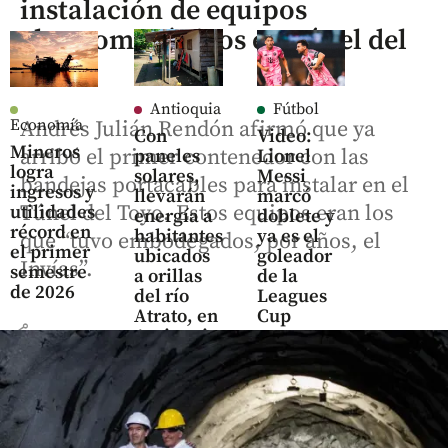
instalación de equipos
electromecánicos en Túnel del
Toyo
Antioquia
Fútbol
Economía
Andrés Julián Rendón afirmó que ya
Con
Video:
Mineros
arribó el primer contenedor con las
paneles
Lionel
logra
solares,
Messi
bandejas portacables para instalar en el
ingresos y
llevarán
marcó
Túnel del Toyo. Estos equipos eran los
utilidades
energía a
doblete y
récord en
habitantes
ya es el
que “tuvo embodegados, por años, el
el primer
ubicados
goleador
Invías”.
semestre
a orillas
de la
de 2026
del río
Leagues
Atrato, en
Cup
share
Antioquia
share
share