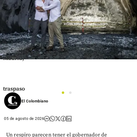
Fútbol
Oficial:
Yan
Diomandé
es nuevo
jugador
del Real
Madrid;
conozca
los
detalles
del
traspaso
1
2
share
El Colombiano
05 de agosto de 2026
Un respiro parecen tener el gobernador de