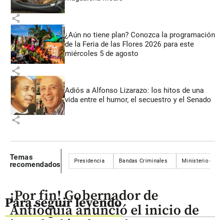
share
¿Aún no tiene plan? Conozca la programación
de la Feria de las Flores 2026 para este
miércoles 5 de agosto
share
Adiós a Alfonso Lizarazo: los hitos de una
vida entre el humor, el secuestro y el Senado
share
Temas
Presidencia
Bandas Criminales
Ministerio de 
recomendados
¡Por fin! Gobernador de
Para seguir leyendo
Antioquia anunció el inicio de