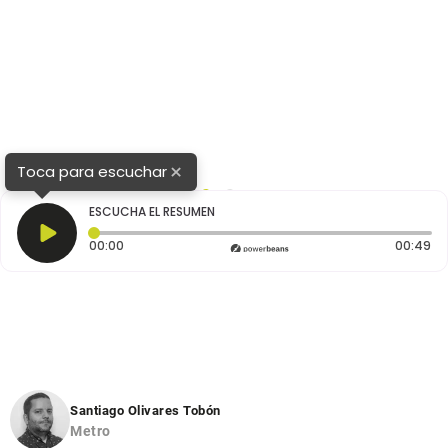
×
Toca para escuchar
1
2
ESCUCHA EL RESUMEN
Tiempo transcurrido: 0 segundos
Du
00:00
00:49
Santiago Olivares Tobón
Metro