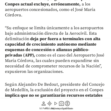
Conpes actual excluye, erróneamente,
a los
aeropuertos concesionados, como el José María
Córdova.
“Su enfoque se limita únicamente a los aeropuertos
bajo administración directa de la Aerocivil. Esta
delimitación
deja por fuera a terminales con alta
capacidad de crecimiento autónomo mediante
esquemas de concesión o alianzas público-
privadas (APP),
como es el caso del Aeropuerto José
María Córdova, las cuales pueden expandirse sin
necesidad de comprometer recursos de la Nación”,
expusieron las organizaciones.
Según Alejandro De Bedout, presidente del Concejo
de Medellín, la exclusión del proyecto en el Conpes
implica que no se garantizarán recursos estatales
para ampliar su capacidad y atender el
person
graphic_eq
play_arrow
photo_camera
account_circle
crecimiento de la demanda.
Mi Perfil
Pódcast
Reportajes gráficos
Videos
Suscríbete