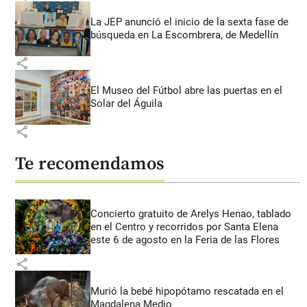
La JEP anunció el inicio de la sexta fase de
búsqueda en La Escombrera, de Medellín
share
El Museo del Fútbol abre las puertas en el
Solar del Águila
share
Te recomendamos
Concierto gratuito de Arelys Henao, tablado
en el Centro y recorridos por Santa Elena
este 6 de agosto en la Feria de las Flores
share
Murió la bebé hipopótamo rescatada en el
Magdalena Medio