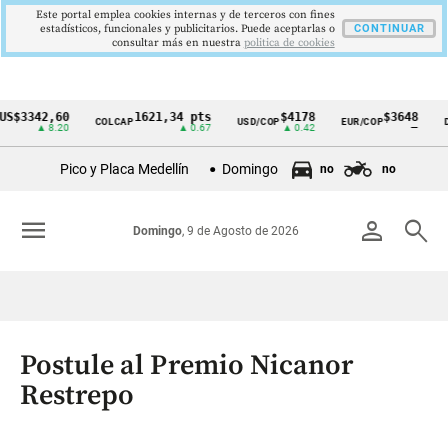
Este portal emplea cookies internas y de terceros con fines
estadísticos, funcionales y publicitarios. Puede aceptarlas o
CONTINUAR
consultar más en nuestra
politica de cookies
342,60
1621,34 pts
$4178
$3648
COLCAP
USD/COP
EUR/COP
DESEM
Cintillo
▲ 8.20
▲ 0.67
▲ 0.42
—
de
Pico y Placa Medellín
Domingo
no
no
indicadores
económicos
menu
person
search
Domingo
, 9 de Agosto de 2026
Colombia
Postule al Premio Nicanor
Restrepo