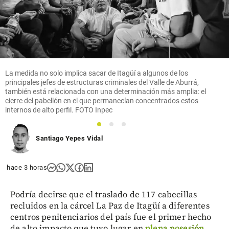
Columnistas
Competencia
epidémica
share
La medida no solo implica sacar de Itagüí a algunos de los
principales jefes de estructuras criminales del Valle de Aburrá,
también está relacionada con una determinación más amplia: el
cierre del pabellón en el que permanecían concentrados estos
internos de alto perfil. FOTO Inpec
1
2
3
Santiago Yepes Vidal
hace 3 horas
Podría decirse que el traslado de 117 cabecillas
recluidos en la cárcel La Paz de Itagüí a diferentes
centros penitenciarios del país fue el primer hecho
de alto impacto que tuvo lugar en
plena posesión