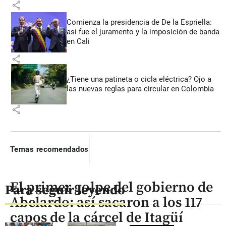
share
Comienza la presidencia de De la Espriella:
así fue el juramento y la imposición de banda
en Cali
share
¿Tiene una patineta o cicla eléctrica? Ojo a
las nuevas reglas para circular en Colombia
share
Temas recomendados
El primer golpe del gobierno de
Para seguir leyendo
Abelardo: así sacaron a los 117
capos de la cárcel de Itagüí