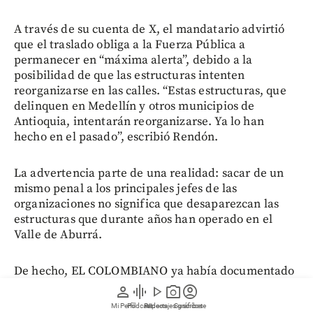
A través de su cuenta de X, el mandatario advirtió
que el traslado obliga a la Fuerza Pública a
permanecer en “máxima alerta”, debido a la
posibilidad de que las estructuras intenten
reorganizarse en las calles. “Estas estructuras, que
delinquen en Medellín y otros municipios de
Antioquia, intentarán reorganizarse. Ya lo han
hecho en el pasado”, escribió Rendón.
La advertencia parte de una realidad: sacar de un
mismo penal a los principales jefes de las
organizaciones no significa que desaparezcan las
estructuras que durante años han operado en el
Valle de Aburrá.
De hecho, EL COLOMBIANO ya había documentado
un proceso de recambio de liderazgos dentro de las
person
graphic_eq
play_arrow
photo_camera
account_circle
bandas, precisamente porque varios de los antiguos
Mi Perfil
Pódcast
Reportajes gráficos
Videos
Suscríbete