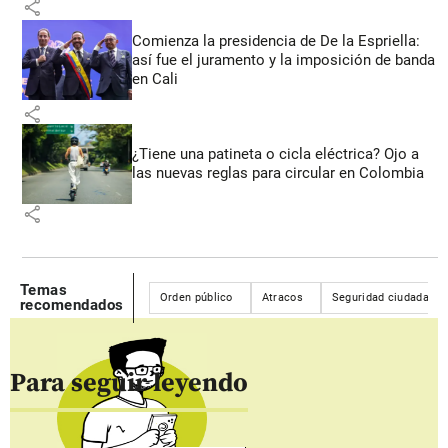
share
Comienza la presidencia de De la Espriella:
así fue el juramento y la imposición de banda
en Cali
share
¿Tiene una patineta o cicla eléctrica? Ojo a
las nuevas reglas para circular en Colombia
share
Temas
Orden público
Atracos
Seguridad ciudadana
recomendados
Para seguir leyendo