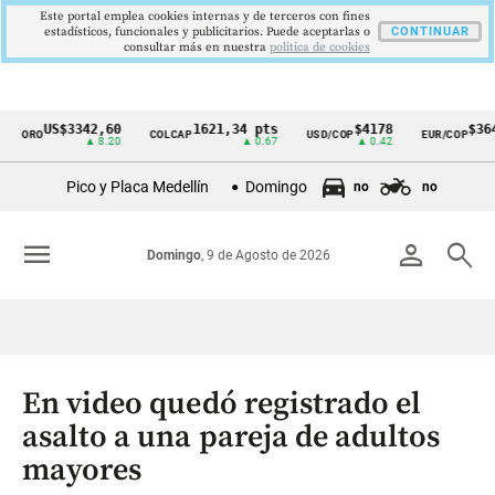
Este portal emplea cookies internas y de terceros con fines
estadísticos, funcionales y publicitarios. Puede aceptarlas o
CONTINUAR
consultar más en nuestra
politica de cookies
US$3342,60
1621,34 pts
$4178
$3648
ORO
COLCAP
USD/COP
EUR/COP
Cintillo
▲ 8.20
▲ 0.67
▲ 0.42
—
de
Pico y Placa Medellín
Domingo
no
no
indicadores
económicos
menu
person
search
Domingo
, 9 de Agosto de 2026
Colombia
En video quedó registrado el
asalto a una pareja de adultos
mayores