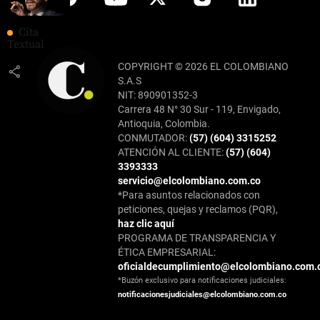
Cita
Textual
COPYRIGHT © 2026 EL COLOMBIANO
share
S.A.S
NIT: 890901352-3
Carrera 48 N° 30 Sur - 119, Envigado,
Antioquia, Colombia.
CONMUTADOR:
(57) (604) 3315252
ATENCIÓN AL CLIENTE:
(57) (604)
3393333
servicio@elcolombiano.com.co
*Para asuntos relacionados con
peticiones, quejas y reclamos (PQR),
haz clic aquí
PROGRAMA DE TRANSPARENCIA Y
ÉTICA EMPRESARIAL:
oficialdecumplimiento@elcolombiano.com.
*Buzón exclusivo para notificaciones judiciales:
notificacionesjudiciales@elcolombiano.com.co