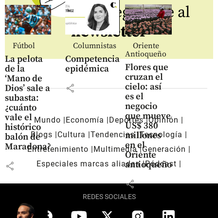
Regístrate al
newsletter
Fútbol
Columnistas
Oriente
Antioqueño
La pelota
Competencia
Flores que
de la
epidémica
cruzan el
‘Mano de
cielo: así
share
Dios’ sale a
es el
subasta:
negocio
¿cuánto
que mueve
vale el
Mundo
Economía
Deportes
Opinión
US$ 380
histórico
Blogs
Cultura
Tendencias
Tecnología
millones
balón de
en el
Maradona?
Entretenimiento
Multimedia
Generación
Oriente
Especiales marcas aliadas
Pódcast
antioqueño
share
share
REDES SOCIALES