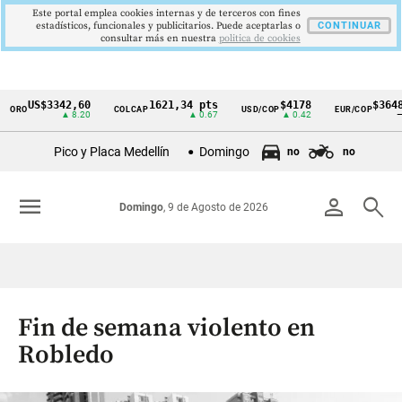
Este portal emplea cookies internas y de terceros con fines
estadísticos, funcionales y publicitarios. Puede aceptarlas o
CONTINUAR
consultar más en nuestra
politica de cookies
US$3342,60
1621,34 pts
$4178
$3648
ORO
COLCAP
USD/COP
EUR/COP
Cintillo
▲ 8.20
▲ 0.67
▲ 0.42
—
de
Pico y Placa Medellín
Domingo
no
no
indicadores
económicos
menu
person
search
Domingo
, 9 de Agosto de 2026
Colombia
Fin de semana violento en
Robledo