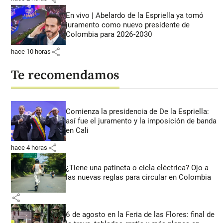
En vivo | Abelardo de la Espriella ya tomó
juramento como nuevo presidente de
Colombia para 2026-2030
share
hace 10 horas
Te recomendamos
Comienza la presidencia de De la Espriella:
así fue el juramento y la imposición de banda
en Cali
share
hace 4 horas
¿Tiene una patineta o cicla eléctrica? Ojo a
las nuevas reglas para circular en Colombia
share
6 de agosto en la Feria de las Flores: final de