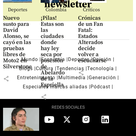
newsletter
Deportes
Colombia
Críticos
Nuevo
¡Pilas!
Crónicas
susto para
Estas son
de un Fan
David
las
Fatal:
Alonso, se
ciudades
Estados
cayó en las
donde
Alterados
pruebas
hay ley
decide
libres de
seca por
volver a
Mundo
Economía
Deportes
Opinión
Moto2 en
posesión
escucharse
Silverstone
de
Blogs
Cultura
Tendencias
Tecnología
share
Abelardo
Entretenimiento
Multimedia
Generación
share
de la
Espriella
Especiales marcas aliadas
Pódcast
share
REDES SOCIALES