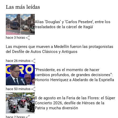
Las más leídas
Alias ‘Douglas’ y ‘Carlos Pesebre’, entre los
trasladados de la cárcel de Itagüí
share
hace 3 horas
Las mujeres que mueven a Medellín fueron las protagonistas
del Desfile de Autos Clásicos y Antiguos
share
hace 26 minutos
“Presidente, es el momento de hacer
cambios profundos, de grandes decisiones”:
Honorio Henríquez a Abelardo de la Espriella
share
hace 50 minutos
8 de agosto en la Feria de las Flores: el Súper
Concierto 2026, desfile de Héroes de la
Patria y mucha diversión
share
hace 2 horas