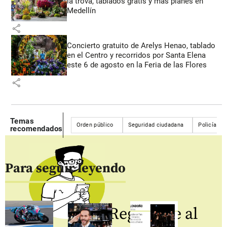
la trova, tablados gratis y más planes en
Medellín
share
Concierto gratuito de Arelys Henao, tablado
en el Centro y recorridos por Santa Elena
este 6 de agosto en la Feria de las Flores
share
Temas
Orden público
Seguridad ciudadana
Policía
recomendados
Para seguir leyendo
Regístrate al