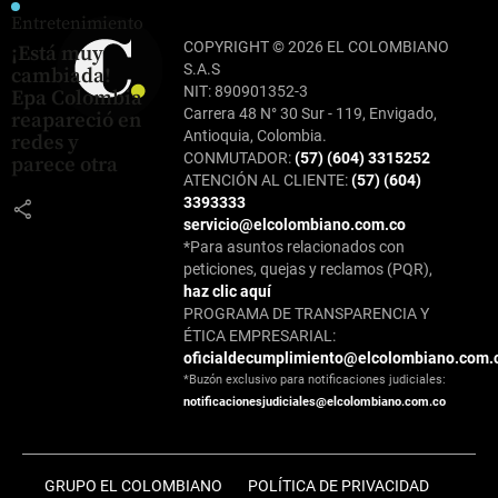
Entretenimiento
COPYRIGHT © 2026 EL COLOMBIANO
¡Está muy
S.A.S
cambiada!
NIT: 890901352-3
Epa Colombia
Carrera 48 N° 30 Sur - 119, Envigado,
reapareció en
Antioquia, Colombia.
redes y
CONMUTADOR:
(57) (604) 3315252
parece otra
ATENCIÓN AL CLIENTE:
(57) (604)
3393333
share
servicio@elcolombiano.com.co
*Para asuntos relacionados con
peticiones, quejas y reclamos (PQR),
haz clic aquí
PROGRAMA DE TRANSPARENCIA Y
ÉTICA EMPRESARIAL:
oficialdecumplimiento@elcolombiano.com.
*Buzón exclusivo para notificaciones judiciales:
notificacionesjudiciales@elcolombiano.com.co
GRUPO EL COLOMBIANO
POLÍTICA DE PRIVACIDAD