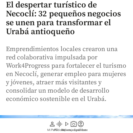
El despertar turístico de
Necoclí: 32 pequeños negocios
se unen para transformar el
Urabá antioqueño
Emprendimientos locales crearon una
red colaborativa impulsada por
Work4Progress para fortalecer el turismo
en Necoclí, generar empleo para mujeres
y jóvenes, atraer más visitantes y
consolidar un modelo de desarrollo
económico sostenible en el Urabá.
person
graphic_eq
play_arrow
photo_camera
account_circle
Mi Perfil
Pódcast
Reportajes gráficos
Videos
Suscríbete