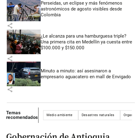
Perseidas, un eclipse y más fenómenos
astronómicos de agosto visibles desde
Colombia
share
¿Le alcanza para una hamburguesa triple?
Una primera cita en Medellín ya cuesta entre
$100.000 y $150.000
share
Minuto a minuto: así asesinaron a
empresario aguacatero en mall de Envigado
share
Temas
Medio ambiente
Desastres naturales
Organism
recomendados
Gobernación de Antioquia