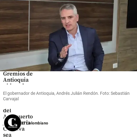
las
empresas
crecen
share
Antioquia
Gremios de
Antioquia
piden al
Gobierno
El gobernador de Antioquia, Andrés Julián Rendón. Foto: Sebastián
que
Carvajal
ampliación
del
Aeropuerto
José María
El Colombiano
Córdova
sea