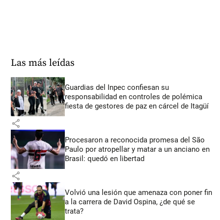
Las más leídas
Guardias del Inpec confiesan su
responsabilidad en controles de polémica
fiesta de gestores de paz en cárcel de Itagüí
share
Procesaron a reconocida promesa del São
Paulo por atropellar y matar a un anciano en
Brasil: quedó en libertad
share
Volvió una lesión que amenaza con poner fin
a la carrera de David Ospina, ¿de qué se
trata?