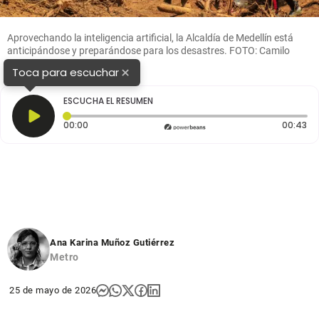
Aprovechando la inteligencia artificial, la Alcaldía de Medellín está
anticipándose y preparándose para los desastres. FOTO: Camilo
Suárez
×
Toca para escuchar
ESCUCHA EL RESUMEN
Tiempo transcurrido: 0 segundos
Du
00:00
00:43
Ana Karina Muñoz Gutiérrez
Metro
25 de mayo de 2026