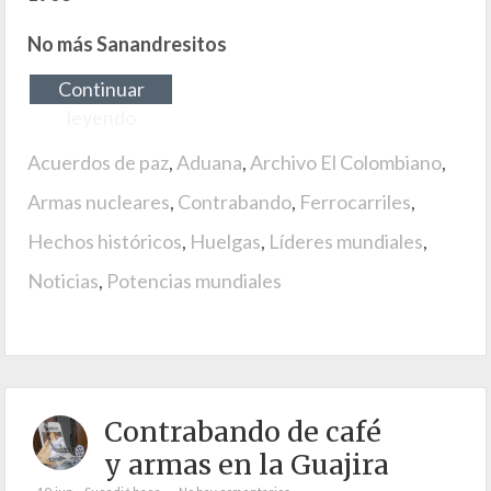
No más Sanandresitos
Continuar
leyendo
Acuerdos de paz
,
Aduana
,
Archivo El Colombiano
,
Armas nucleares
,
Contrabando
,
Ferrocarriles
,
Hechos históricos
,
Huelgas
,
Líderes mundiales
,
Noticias
,
Potencias mundiales
Contrabando de café
y armas en la Guajira