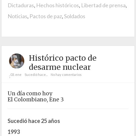
Dictaduras
,
Hechos históricos
,
Libertad de prensa
,
Noticias
,
Pactos de paz
,
Soldados
Histórico pacto de
desarme nuclear
03. ene
Sucedió hace...
No hay comentarios
;
Un día como hoy
El Colombiano, Ene 3
Sucedió hace 25 años
1993