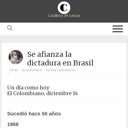
Casillero de Letras
Se afianza la
dictadura en Brasil
14. dic
Sucedió hace...
No hay comentarios
;
Un día como hoy
El Colombiano, diciembre 14
Sucedió hace 50 años
1968