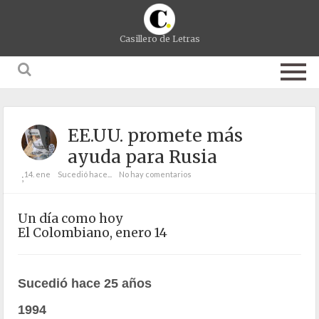
Casillero de Letras
EE.UU. promete más
ayuda para Rusia
14. ene
Sucedió hace...
No hay comentarios
;
Un día como hoy
El Colombiano, enero 14
Sucedió hace 25 años
1994