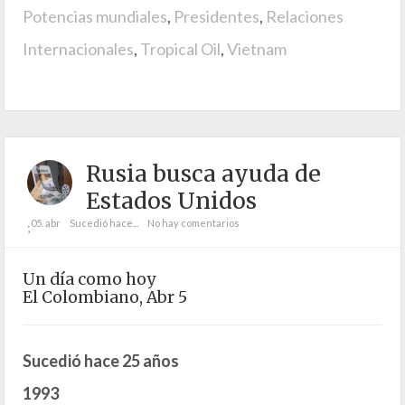
Potencias mundiales
,
Presidentes
,
Relaciones
Internacionales
,
Tropical Oil
,
Vietnam
Rusia busca ayuda de
Estados Unidos
05. abr
Sucedió hace...
No hay comentarios
;
Un día como hoy
El Colombiano, Abr 5
Sucedió hace 25 años
1993