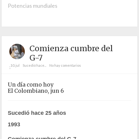
Potencias mundiales
Comienza cumbre del
G-7
10. jul
Sucedió hace...
No hay comentarios
;
Un día como hoy
El Colombiano, jun 6
Sucedió hace 25 años
1993
Comienza cumbre del G-7