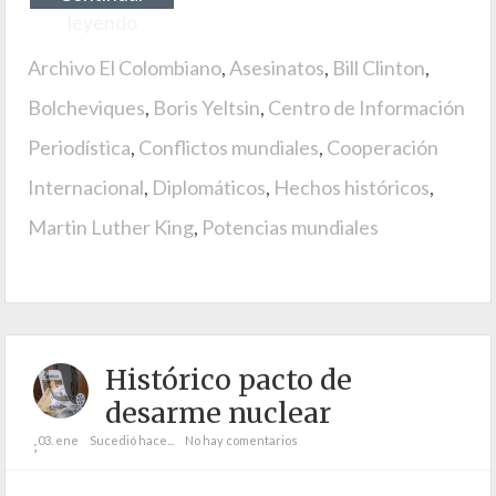
leyendo
Archivo El Colombiano
,
Asesinatos
,
Bill Clinton
,
Bolcheviques
,
Boris Yeltsin
,
Centro de Información
Periodística
,
Conflictos mundiales
,
Cooperación
Internacional
,
Diplomáticos
,
Hechos históricos
,
Martin Luther King
,
Potencias mundiales
Histórico pacto de
desarme nuclear
03. ene
Sucedió hace...
No hay comentarios
;