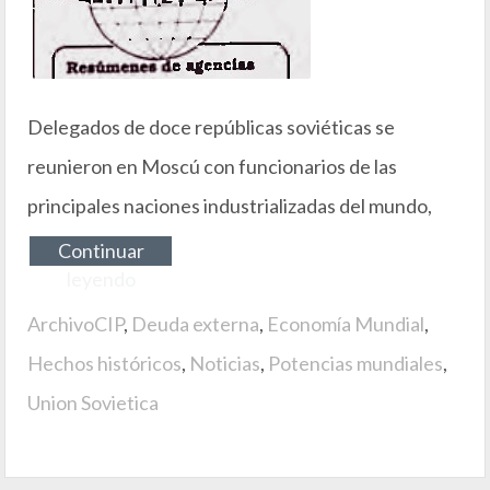
Delegados de doce repúblicas soviéticas se
reunieron en Moscú con funcionarios de las
principales naciones industrializadas del mundo,
Continuar
leyendo
ArchivoCIP
,
Deuda externa
,
Economía Mundial
,
Hechos históricos
,
Noticias
,
Potencias mundiales
,
Union Sovietica