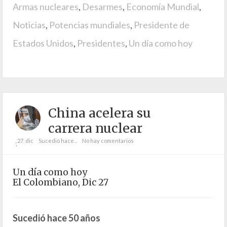
Armas nucleares
,
Desarmes
,
Economía Mundial
,
Noticias
,
Potencias mundiales
,
Presidente de
Estados Unidos
,
Presidentes
,
Un día como hoy
China acelera su
carrera nuclear
27. dic
Sucedió hace...
No hay comentarios
;
Un día como hoy
El Colombiano, Dic 27
Sucedió hace 50 años