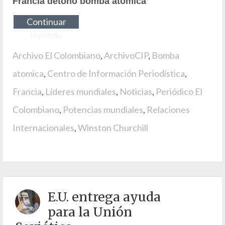
Francia detonó bomba atómica
Continuar
leyendo
Archivo El Colombiano
,
ArchivoCIP
,
Bomba
atomica
,
Centro de Información Periodística
,
Francia
,
Líderes mundiales
,
Noticias
,
Periódico El
Colombiano
,
Potencias mundiales
,
Relaciones
Internacionales
,
Winston Churchill
E.U. entrega ayuda
para la Unión