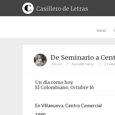
Casillero de Letras
Inicio
De Seminario a Cen
16. oct
/
Sucedió hace...
/
2 come
;
Un día como hoy
El Colombiano, Octubre 16
En Villanueva, Centro Comercial
1980