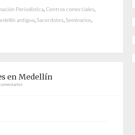
ación Periodística
,
Centros comerciales
,
dellín antiguo
,
Sacerdotes
,
Seminarios
,
es en Medellín
comentarios