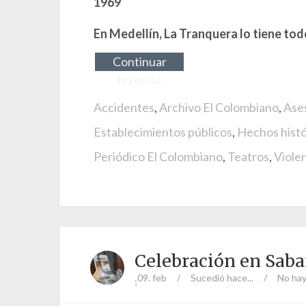
1969
En Medellín, La Tranquera lo tiene tod
Continuar
leyendo
Accidentes
,
Archivo El Colombiano
,
Ase
Establecimientos públicos
,
Hechos histó
Periódico El Colombiano
,
Teatros
,
Viole
Celebración en Sab
09. feb
/
Sucedió hace...
/
No hay
;