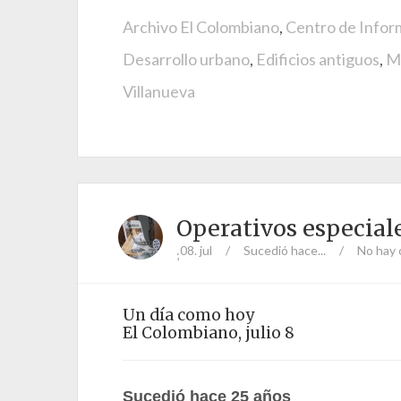
Archivo El Colombiano
,
Centro de Inform
Desarrollo urbano
,
Edificios antiguos
,
Me
Villanueva
Operativos especial
08. jul
/
Sucedió hace...
/
No hay 
;
Un día como hoy
El Colombiano, julio 8
Sucedió hace 25 años