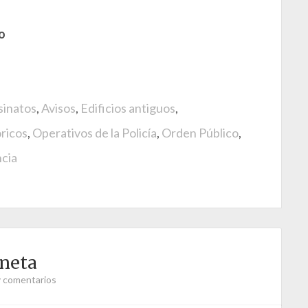
o
sinatos
,
Avisos
,
Edificios antiguos
,
ricos
,
Operativos de la Policía
,
Orden Público
,
ncia
aneta
 comentarios