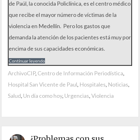
de Paúl, la conocida Policlínica, es el centro médico
que recibe el mayor número de víctimas de la
violencia en Medellín. Pero los gastos que
demanda la atención de los pacientes está muy por
encima de sus capacidades económicas.
Continuar leyendo
ArchivoCIP
,
Centro de Información Periodística
,
Hospital San Vicente de Paul
,
Hospitales
,
Noticias
,
Salud
,
Un día como hoy
,
Urgencias
,
Violencia
¿Problemas con sus