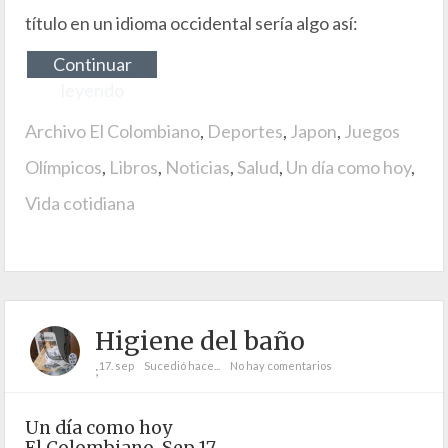
título en un idioma occidental sería algo así:
Continuar
leyendo
Archivo El Colombiano
,
Deportes
,
Japon
,
Juegos
Olímpicos
,
Libros
,
Noticias
,
Salud
,
Un día como hoy
,
Vida cotidiana
Higiene del baño
17. sep
Sucedió hace...
No hay comentarios
;
Un día como hoy