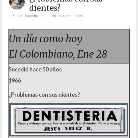
dientes?
28. ene
Sucedió hace...
No hay comentarios
;
Un día como hoy
El Colombiano, Ene 28
Sucedió hace 50 años
1966
¿Problemas con sus dientes?