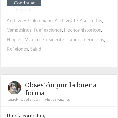
Continuar
leyendo
Archivo El Colombiano
,
ArchivoCIP
,
Asesinatos
,
Campesinos
,
Fumigaciones
,
Hechos históricos
,
Hippies
,
Mexico
,
Presidentes Latinoamericanos
,
Religiones
,
Salud
Obsesión por la buena
forma
28. feb
Sucedió hace...
No hay comentarios
;
Un día como hoy