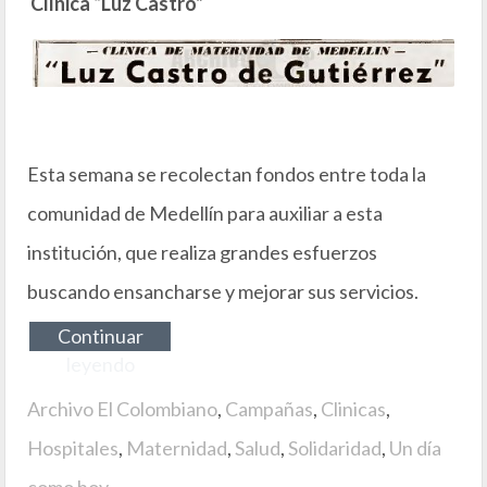
Clínica “Luz Castro”
Esta semana se recolectan fondos entre toda la
comunidad de Medellín para auxiliar a esta
institución, que realiza grandes esfuerzos
buscando ensancharse y mejorar sus servicios.
Continuar
leyendo
Archivo El Colombiano
,
Campañas
,
Clinicas
,
Hospitales
,
Maternidad
,
Salud
,
Solidaridad
,
Un día
como hoy