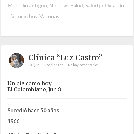
Medellín antiguo
,
Noticias
,
Salud
,
Salud pública
,
Un
día como hoy
,
Vacunas
Clínica “Luz Castro”
08. jun
Sucedió hace...
No hay comentarios
;
Un día como hoy
El Colombiano, Jun 8
Sucedió hace 50 años
1966