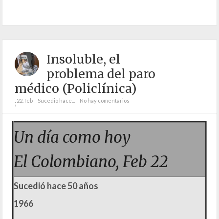
Insoluble, el
problema del paro
médico (Policlínica)
22. feb
Sucedió hace...
No hay comentarios
;
Un día como hoy
El Colombiano, Feb 22
Sucedió hace 50 años
1966