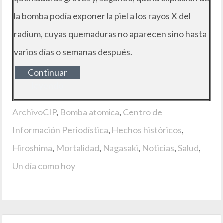
la bomba podía exponer la piel a los rayos X del
radium, cuyas quemaduras no aparecen sino hasta
varios días o semanas después.
Continuar
leyendo
ArchivoCIP
,
Bomba atomica
,
Centro de
Información Periodística
,
Hechos históricos
,
Hiroshima
,
Mortalidad
,
Nagasaki
,
Noticias
,
Salud
,
Un día como hoy