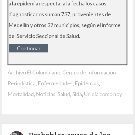
a la epidemia respecta: a la fecha los casos
diagnosticados suman 737, provenientes de
Medellín y otros 37 municipios, según el informe
del Servicio Seccional de Salud.
Continuar
leyendo
Archivo El Colombiano
,
Centro de Información
Periodística
,
Enfermedades
,
Epidemias
,
Mortalidad
,
Noticias
,
Salud
,
Sida
,
Un día como hoy