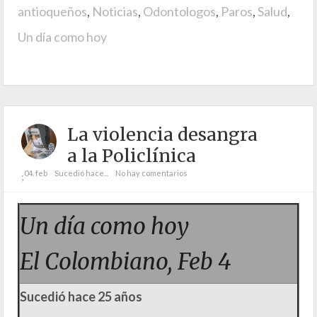
antioqueños
,
Noticias
,
Odontologos
,
Paros
,
Salud
,
Un día como hoy
La violencia desangra
a la Policlínica
04. feb
Sucedió hace...
No hay comentarios
;
Un día como hoy
El Colombiano, Feb 4
Sucedió hace 25 años