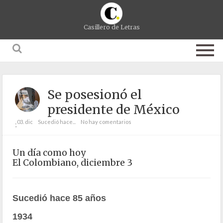
Casillero de Letras
Se posesionó el
presidente de México
03. dic
Sucedió hace...
No hay comentarios
;
Un día como hoy
El Colombiano, diciembre 3
Sucedió hace 85 años
1934