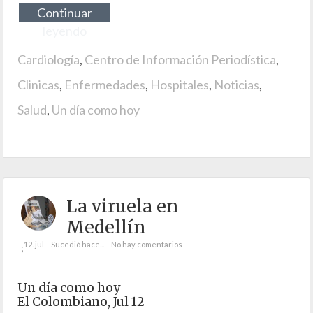
Continuar
leyendo
Cardiología
,
Centro de Información Periodística
,
Clinicas
,
Enfermedades
,
Hospitales
,
Noticias
,
Salud
,
Un día como hoy
La viruela en
Medellín
12. jul
Sucedió hace...
No hay comentarios
;
Un día como hoy
El Colombiano, Jul 12