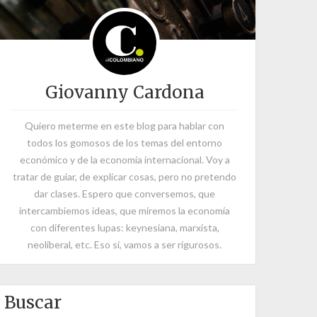
Giovanny Cardona
Quiero meterme en este blog para hablar con
todos los gomosos de los temas del entorno
económico y de la economía internacional. Voy a
tratar de guiar, de explicar cosas, pero no pretendo
dar clases. Espero que conversemos, que
intercambiemos ideas, que miremos la economía
con diferentes lupas: keynesiana, marxista,
neoliberal, etc. Eso sí, vamos a ser rigurosos.
Buscar