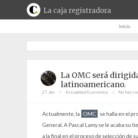
La caja registradora
Inicio
La OMC será dirigid
latinoamericano.
27. abr
/
Actualidad Económica
/
No hay co
;
Actualmente, la
OMC
se halla en el p
General. A Pascal Lamy se le acaba su t
a la final en el proceso de selección de 