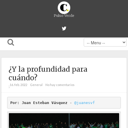
Pulso Verde
¿Y la profundidad para
cuándo?
16. feb. 2022
General
No hay comentarios
;
Por: Juan Esteban Vásquez
 - 
@juanesvf