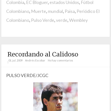
Colombia
,
EC Bloguer
,
estados Unidos
,
Fútbol
Colombiano
,
Muerte
,
mundial
,
Paisa
,
Periódico El
Colombiano
,
Pulso Verde
,
verde
,
Wembley
Recordando al Calidoso
01. jul. 2009
Andrés Escobar
No hay comentarios
;
PULSO VERDE/JCGC