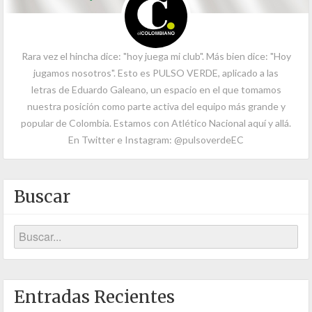
Rara vez el hincha dice: "hoy juega mi club". Más bien dice: "Hoy
jugamos nosotros". Esto es PULSO VERDE, aplicado a las
letras de Eduardo Galeano, un espacio en el que tomamos
nuestra posición como parte activa del equipo más grande y
popular de Colombia. Estamos con Atlético Nacional aquí y allá.
En Twitter e Instagram: @pulsoverdeEC
Buscar
Entradas Recientes