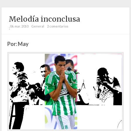
Melodía inconclusa
06. mar. 2010
General
2 comentarios
;
Por: May