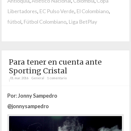
Antioquia
,
Atlético Nacional
,
Colombia
,
Copa
Libertadores
,
EC Pulso Verde
,
El Colombiano
,
fútbol
,
Fútbol Colombiano
,
Liga BetPlay
Para tener en cuenta ante
Sporting Cristal
01. mar. 2016
General
1 comentario
;
Por: Jonny Sampedro
@jonnysampedro