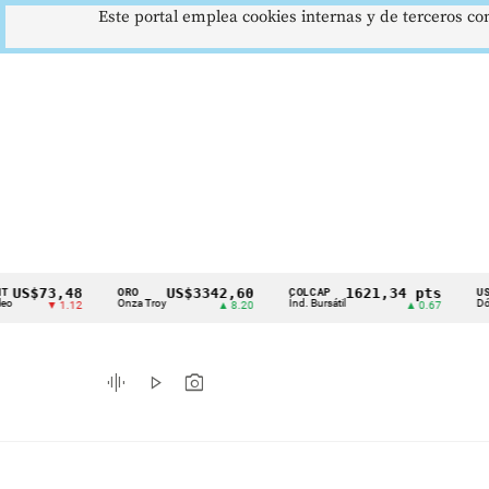
Este portal emplea cookies internas y de terceros con
73,48
US$3342,60
1621,34 pts
ORO
COLCAP
USD/COP
Cintillo
Onza Troy
Índ. Bursátil
Dólar Spot
▼ 1.12
▲ 8.20
▲ 0.67
de
indicadores
graphic_eq
play_arrow
photo_camera
económicos
Colombia