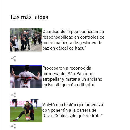
Las más leídas
Guardias del Inpec confiesan su
responsabilidad en controles de
polémica fiesta de gestores de
paz en cárcel de Itagüí
share
Procesaron a reconocida
promesa del São Paulo por
atropellar y matar a un anciano
en Brasil: quedó en libertad
share
Volvió una lesión que amenaza
con poner fin a la carrera de
David Ospina, ¿de qué se trata?
share