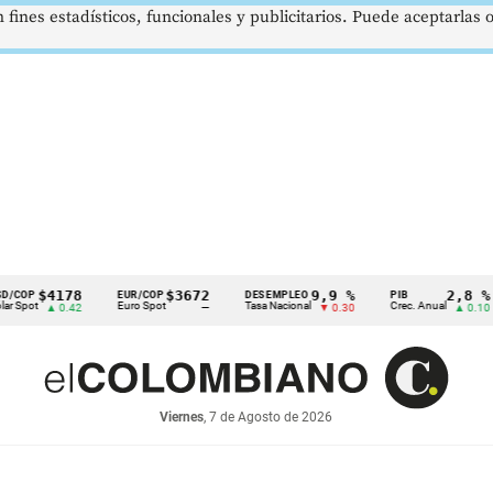
 fines estadísticos, funcionales y publicitarios. Puede aceptarlas
$4178
$3672
9,9 %
2,8 %
EUR/COP
DESEMPLEO
PIB
T
Euro Spot
Tasa Nacional
Crec. Anual
Ta
▲ 0.42
—
▼ 0.30
▲ 0.10
Viernes
, 7 de Agosto de 2026