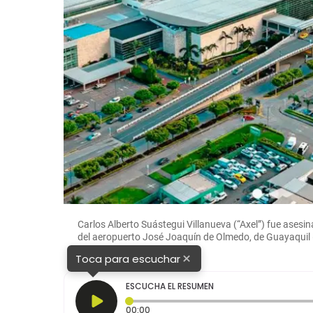
Carlos Alberto Suástegui Villanueva (“Axel”) fue asesin
del aeropuerto José Joaquín de Olmedo, de Guayaqui
×
Toca para escuchar
ESCUCHA EL RESUMEN
Tiempo transcurrido: 0 segundos
00:00