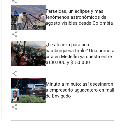
share
Perseidas, un eclipse y más
fenómenos astronómicos de
agosto visibles desde Colombia
share
¿Le alcanza para una
hamburguesa triple? Una primera
cita en Medellín ya cuesta entre
$100.000 y $150.000
share
Minuto a minuto: así asesinaron
a empresario aguacatero en mall
de Envigado
share