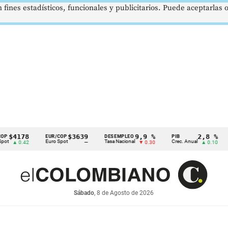
 fines estadísticos, funcionales y publicitarios. Puede aceptarlas
78
$3639
9,9 %
2,8 %
EUR/COP
DESEMPLEO
PIB
TRM
Euro Spot
Tasa Nacional
Crec. Anual
Tasa R
.42
—
▼ 0.30
▲ 0.10
Sábado
, 8 de Agosto de 2026