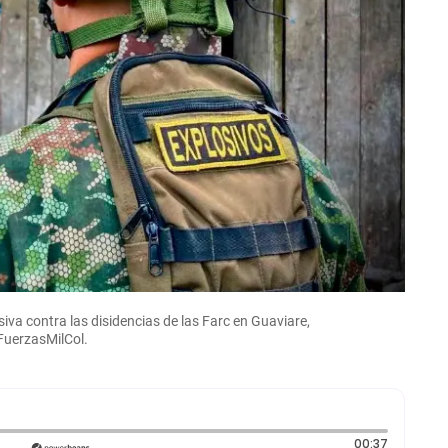
iva contra las disidencias de las Farc en Guaviare,
FuerzasMilCol.
Duración:
00:37