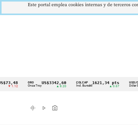
Este portal emplea cookies internas y de terceros con
48
US$3342,60
1621,34 pts
$41
ORO
COLCAP
USD/COP
Cintillo
Onza Troy
Índ. Bursátil
Dólar Spot
.12
▲ 8.20
▲ 0.67
▲ 0
de
indicadores
graphic_eq
play_arrow
photo_camera
económicos
Colombia