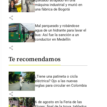
quedado atrapado en una
máquina industrial y murió en
una fábrica de Bogotá
share
Mal parqueado y robándose
agua de un hidrante para lavar el
bus: Así fue la sanción a un
conductor en Medellín
share
Te recomendamos
¿Tiene una patineta o cicla
eléctrica? Ojo a las nuevas
reglas para circular en Colombia
share
6 de agosto en la Feria de las
Flores: final de la trova, tablados