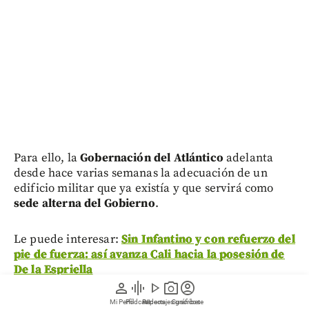
Para ello, la
Gobernación del Atlántico
adelanta
desde hace varias semanas la adecuación de un
edificio militar que ya existía y que servirá como
sede alterna del Gobierno
.
Le puede interesar:
Sin Infantino y con refuerzo del
pie de fuerza: así avanza Cali hacia la posesión de
De la Espriella
person
graphic_eq
play_arrow
photo_camera
account_circle
Mi Perfil
Pódcast
Reportajes gráficos
Videos
Suscríbete
La construcción se encuentra dentro del histórico