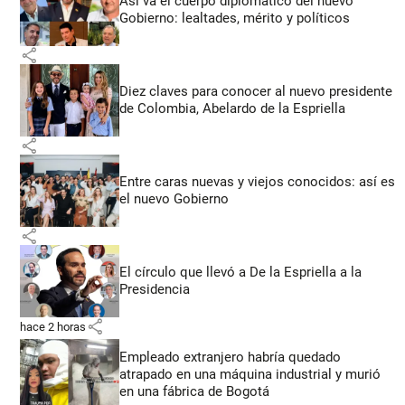
Así va el cuerpo diplomático del nuevo
Gobierno: lealtades, mérito y políticos
share
Diez claves para conocer al nuevo presidente
de Colombia, Abelardo de la Espriella
share
Entre caras nuevas y viejos conocidos: así es
el nuevo Gobierno
share
El círculo que llevó a De la Espriella a la
Presidencia
share
hace 2 horas
Empleado extranjero habría quedado
atrapado en una máquina industrial y murió
en una fábrica de Bogotá