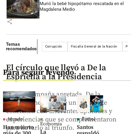
Murió la bebé hipopótamo rescatada en el
Magdalena Medio
share
Temas
Corrupción
Fiscalía General de la Nación
Pres
recomendados
El círculo que llevó a De la
Para seguir leyendo
Espriella a la Presidencia
En una campaña apretada, De la
Espriella necesitó de un círculo de
confianza con diferentes aptitudes y
experiencias que se complementaron
Mundo
Fútbol
Economía
Han muerto
Santos
para llevarlo al triunfo.
La
más de 300
respaldó