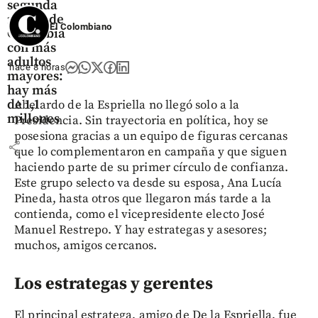
segunda
región de
El Colombiano
Colombia
con más
adultos
hace 8 horas
mayores:
hay más
de 1,1
Abelardo de la Espriella no llegó solo a la
millones
Presidencia. Sin trayectoria en política, hoy se
posesiona gracias a un equipo de figuras cercanas
share
que lo complementaron en campaña y que siguen
haciendo parte de su primer círculo de confianza.
Este grupo selecto va desde su esposa, Ana Lucía
Pineda, hasta otros que llegaron más tarde a la
contienda, como el vicepresidente electo José
Manuel Restrepo. Y hay estrategas y asesores;
muchos, amigos cercanos.
Los estrategas y gerentes
El principal estratega, amigo de De la Espriella, fue