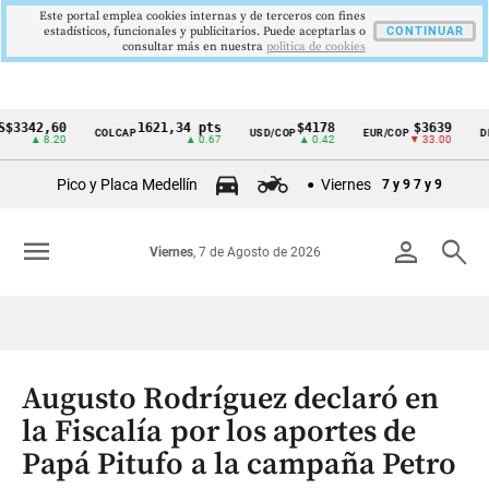
Este portal emplea cookies internas y de terceros con fines
estadísticos, funcionales y publicitarios. Puede aceptarlas o
CONTINUAR
consultar más en nuestra
politica de cookies
2,60
1621,34 pts
$4178
$3639
COLCAP
USD/COP
EUR/COP
DESEMP
Cintillo
▲ 8.20
▲ 0.67
▲ 0.42
▼ 33.00
de
Pico y Placa Medellín
Viernes
7 y 9
7 y 9
indicadores
económicos
menu
person
search
Viernes
, 7 de Agosto de 2026
Colombia
Augusto Rodríguez declaró en
la Fiscalía por los aportes de
Papá Pitufo a la campaña Petro