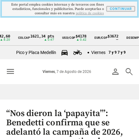
Este portal emplea cookies internas y de terceros con fines
estadísticos, funcionales y publicitarios. Puede aceptarlas o
CONTINUAR
consultar más en nuestra
politica de cookies
0
1621,34 pts
$4178
$3672
9
COLCAP
USD/COP
EUR/COP
DESEMPLEO
Cintillo
0
▲ 0.67
▲ 0.42
—
▼
de
Pico y Placa Medellín
Viernes
7 y 9
7 y 9
indicadores
económicos
menu
person
search
Viernes
, 7 de Agosto de 2026
Colombia
“Nos dieron la ‘papayita’”:
Benedetti confirma que se
adelantó la campaña de 2026,