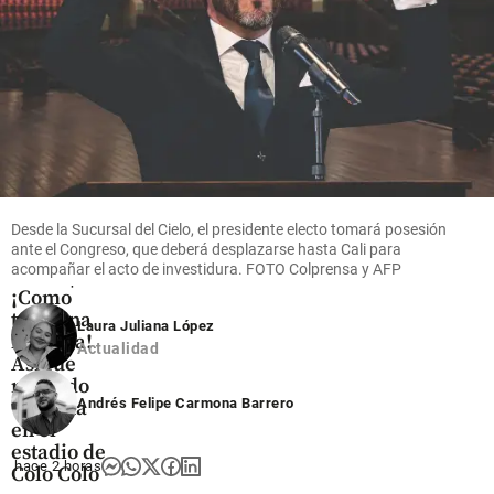
cerca del
monumento a
madrugada
25% de
desaparecidos
sus
share
acciones
share
share
Desde la Sucursal del Cielo, el presidente electo tomará posesión
Fútbol
ante el Congreso, que deberá desplazarse hasta Cali para
acompañar el acto de investidura. FOTO Colprensa y AFP
Video |
¡Como
toda una
Laura Juliana López
leyenda!
Actualidad
Así fue
recibido
Andrés Felipe Carmona Barrero
Vozinha
en el
estadio de
hace 2 horas
Colo Colo