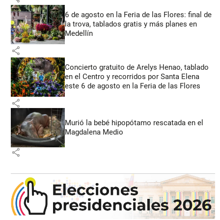
6 de agosto en la Feria de las Flores: final de
la trova, tablados gratis y más planes en
Medellín
share
Concierto gratuito de Arelys Henao, tablado
en el Centro y recorridos por Santa Elena
este 6 de agosto en la Feria de las Flores
share
Murió la bebé hipopótamo rescatada en el
Magdalena Medio
share