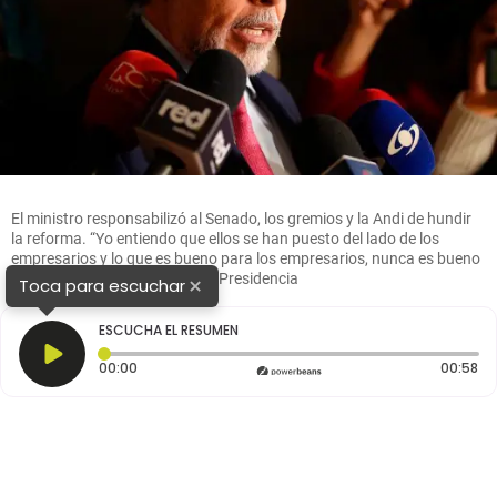
El ministro responsabilizó al Senado, los gremios y la Andi de hundir
la reforma. “Yo entiendo que ellos se han puesto del lado de los
empresarios y lo que es bueno para los empresarios, nunca es bueno
para los trabajadores”. FOTO: Presidencia
×
Toca para escuchar
ESCUCHA EL RESUMEN
Tiempo transcurrido: 0 segundos
Du
00:00
00:58