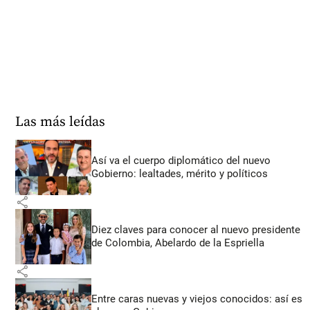
Las más leídas
Así va el cuerpo diplomático del nuevo
Gobierno: lealtades, mérito y políticos
share
Diez claves para conocer al nuevo presidente
de Colombia, Abelardo de la Espriella
share
Entre caras nuevas y viejos conocidos: así es