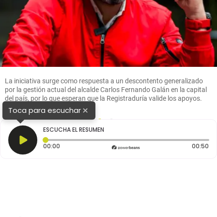
La iniciativa surge como respuesta a un descontento generalizado
por la gestión actual del alcalde Carlos Fernando Galán en la capital
del país, por lo que esperan que la Registraduría valide los apoyos.
FOTO: Colprensa
×
Toca para escuchar
1
2
ESCUCHA EL RESUMEN
Tiempo transcurrido: 0 segundos
Du
00:00
00:50