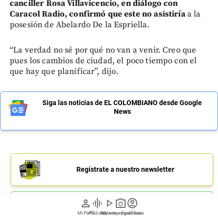
canciller Rosa Villavicencio, en diálogo con
Caracol Radio, confirmó que este no asistiría
a la
posesión de Abelardo De la Espriella.
“La verdad no sé por qué no van a venir. Creo que
pues los cambios de ciudad, el poco tiempo con el
que hay que planificar”, dijo.
Siga las noticias de EL COLOMBIANO desde Google
News
Regístrate a nuestro newsletter
person
graphic_eq
play_arrow
photo_camera
account_circle
Únete a nuestro canal de Whatsapp
Mi Perfil
Pódcast
Reportajes gráficos
Videos
Suscríbete