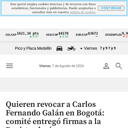
Este portal emplea cookies internas y de terceros con fines
estadísticos, funcionales y publicitarios. Puede aceptarlas o
CONTINUAR
consultar más en nuestra
politica de cookies
1621,34 pts
$4178
$3672
9,9 %
OLCAP
USD/COP
EUR/COP
DESEMPLEO
Cintillo
▲ 0.67
▲ 0.42
—
▼ 0.30
de
Pico y Placa Medellín
Viernes
7 y 9
7 y 9
indicadores
económicos
menu
person
search
Viernes
, 7 de Agosto de 2026
Colombia
Quieren revocar a Carlos
Fernando Galán en Bogotá:
comité entregó firmas a la