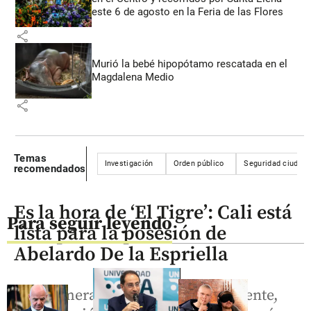
este 6 de agosto en la Feria de las Flores
share
Murió la bebé hipopótamo rescatada en el
Magdalena Medio
share
Temas
Investigación
Orden público
Seguridad ciudad
recomendados
Es la hora de ‘El Tigre’: Cali está
Para seguir leyendo
lista para la posesión de
Abelardo De la Espriella
Por primera vez en la historia reciente,