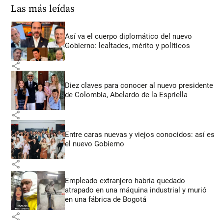
Las más leídas
Así va el cuerpo diplomático del nuevo
Gobierno: lealtades, mérito y políticos
share
Diez claves para conocer al nuevo presidente
de Colombia, Abelardo de la Espriella
share
Entre caras nuevas y viejos conocidos: así es
el nuevo Gobierno
share
Empleado extranjero habría quedado
atrapado en una máquina industrial y murió
en una fábrica de Bogotá
share