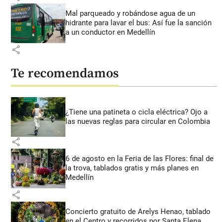
Mal parqueado y robándose agua de un
hidrante para lavar el bus: Así fue la sanción
a un conductor en Medellín
share
Te recomendamos
¿Tiene una patineta o cicla eléctrica? Ojo a
las nuevas reglas para circular en Colombia
share
6 de agosto en la Feria de las Flores: final de
la trova, tablados gratis y más planes en
Medellín
share
Concierto gratuito de Arelys Henao, tablado
en el Centro y recorridos por Santa Elena