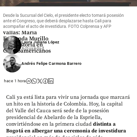
Deportes
Desde la Sucursal del Cielo, el presidente electo tomará posesión
De reina del salto
ante el Congreso, que deberá desplazarse hasta Cali para
alto a dueña de las
acompañar el acto de investidura. FOTO Colprensa y AFP
vallas: María
Fernanda Murillo
Laura Juliana López
hizo historia en
Actualidad
Centroamericanos
share
Andrés Felipe Carmona Barrero
hace 1 hora
Cali ya está lista para vivir una jornada que marcará
un hito en la historia de Colombia. Hoy, la capital
del Valle del Cauca será sede de la posesión
presidencial de Abelardo de la Espriella,
convirtiéndose en la primera ciudad
distinta a
Bogotá en albergar una ceremonia de investidura