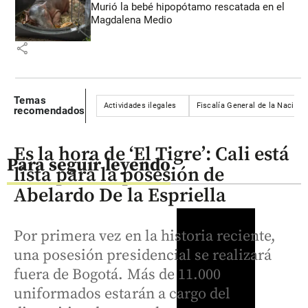
Murió la bebé hipopótamo rescatada en el
Magdalena Medio
share
Temas
Actividades ilegales
Fiscalía General de la Nación
recomendados
Es la hora de ‘El Tigre’: Cali está
Para seguir leyendo
lista para la posesión de
Abelardo De la Espriella
Por primera vez en la historia reciente,
una posesión presidencial se realizará
fuera de Bogotá. Más de 11.000
uniformados estarán a cargo del