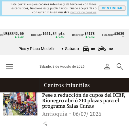
Este portal emplea cookies internas y de terceros con fines
estadísticos, funcionales y publicitarios. Puede aceptarlas o
CONTINUAR
consultar más en nuestra
politica de cookies
US$3342,60
1621,34 pts
$4178
$3639
O
COLCAP
USD/COP
EUR/COP
Cintillo
▲ 8.20
▲ 0.67
▲ 0.42
—
de
Pico y Placa Medellín
Sabado
no
no
indicadores
económicos
menu
person
search
Sábado
, 8 de Agosto de 2026
Colombia
Centros infantiles
Pese a reducción de cupos del ICBF,
Rionegro abrió 210 plazas para el
programa Salas Cunas
Antioquia
06/07/ 2026
share