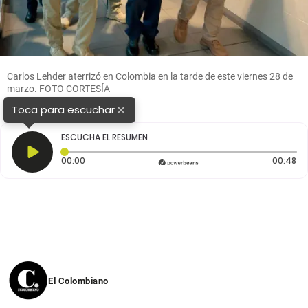
Carlos Lehder aterrizó en Colombia en la tarde de este viernes 28 de
marzo. FOTO CORTESÍA
×
Toca para escuchar
ESCUCHA EL RESUMEN
Tiempo transcurrido: 0 segundos
Du
00:00
00:48
El Colombiano