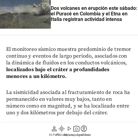
Dos volcanes en erupción este sábado:
el Puracé en Colombia y el Etna en
Italia registran actividad intensa
El monitoreo sísmico muestra predominio de tremor
continuo y eventos de largo periodo, asociados con
la dinámica de fluidos en los conductos volcánicos,
localizados bajo el cráter a profundidades
menores a un kilómetro.
La sismicidad asociada al fracturamiento de roca ha
permanecido en valores muy bajos, tanto en
número como en magnitud, y se ha localizado entre
uno y dos kilómetros por debajo del cráter.
person
graphic_eq
play_arrow
photo_camera
account_circle
En materia de gases, los valores de flujo de dióxido
de azufre permanecen por encima del promedio
Mi Perfil
Pódcast
Reportajes gráficos
Videos
Suscríbete