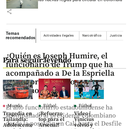
share
Temas
Actividades ilegales
Narcotráfico
Justicia
recomendados
¿Quién es Joseph Humire, el
Para seguir leyendo
funcionario de Trump que ha
acompañado a De la Espriella
en sus primeras horas de
gobierno?
Mundo
Fútbol
Fútbol
El alto funcionario estadounidense ha
Tragedia en
¡Refuerzo
Video |
acompañado al presidente colombiano
Tailandia:
top para el
Vinícius
desde la posesión en Cali hasta el Desfile
Adolescente
Arsenal!
volvió y