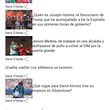
share
hace 3 horas
¿Quién es Joseph Humire, el funcionario de
Trump que ha acompañado a De la Espriella
en sus primeras horas de gobierno?
share
hace 2 horas
Jeison Medina, de trabajar en una alcaldía y
disfrazarse de pollo a volver al DIM por la
puerta grande
share
hace 3 horas
¡Vuelta, vuelta! Los silleteros se lucieron
share
hace 3 horas
¿Qué sigue para David Alonso tras su
tropiezo en Silverstone?
share
hace 4 horas