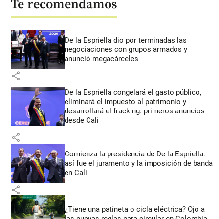
Te recomendamos
De la Espriella dio por terminadas las
negociaciones con grupos armados y
anunció megacárceles
share
De la Espriella congelará el gasto público,
eliminará el impuesto al patrimonio y
desarrollará el fracking: primeros anuncios
desde Cali
share
Comienza la presidencia de De la Espriella:
así fue el juramento y la imposición de banda
en Cali
share
¿Tiene una patineta o cicla eléctrica? Ojo a
las nuevas reglas para circular en Colombia