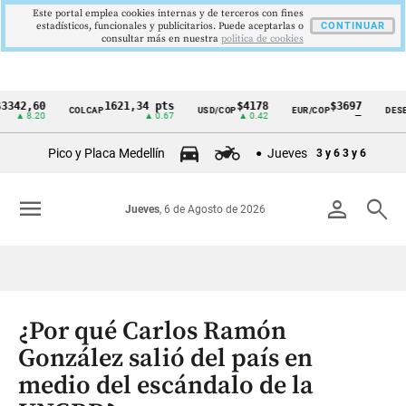
Este portal emplea cookies internas y de terceros con fines
estadísticos, funcionales y publicitarios. Puede aceptarlas o
CONTINUAR
consultar más en nuestra
politica de cookies
60
1621,34 pts
$4178
$3697
COLCAP
USD/COP
EUR/COP
DESEMPLEO
Cintillo
.20
▲ 0.67
▲ 0.42
—
de
Pico y Placa Medellín
Jueves
3 y 6
3 y 6
indicadores
económicos
menu
person
search
Jueves
, 6 de Agosto de 2026
Colombia
¿Por qué Carlos Ramón
González salió del país en
medio del escándalo de la