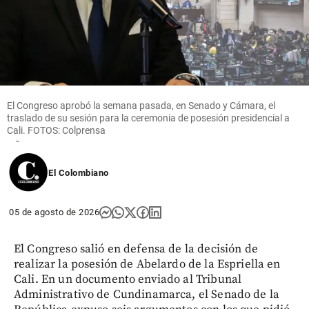
Deportes
Gustavo Sánchez
brilla con un oro
para la natación
artística de
Colombia en
Juegos
El Congreso aprobó la semana pasada, en Senado y Cámara, el
Centroamericanos
traslado de su sesión para la ceremonia de posesión presidencial a
Cali. FOTOS: Colprensa
share
El Colombiano
05 de agosto de 2026
El Congreso salió en defensa de la decisión de
realizar la posesión de Abelardo de la Espriella en
Cali. En un documento enviado al Tribunal
Administrativo de Cundinamarca, el Senado de la