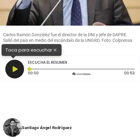
Carlos Ramón González fue el director de la DNI y jefe de DAPRE.
Salió del país en medio del escándalo de la UNGRD. Foto: Colprensa
×
Toca para escuchar
ESCUCHA EL RESUMEN
Tiempo transcurrido: 0 segundos
Du
00:00
00:53
Santiago Ángel Rodríguez