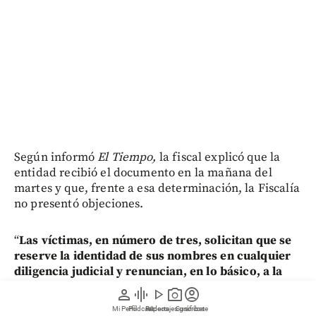
Según informó
El Tiempo,
la fiscal explicó que la
entidad recibió el documento en la mañana del
martes y que, frente a esa determinación, la Fiscalía
no presentó objeciones.
“
Las víctimas, en número de tres, solicitan que se
reserve la identidad de sus nombres en cualquier
diligencia judicial y renuncian, en lo básico, a la
representación que pudiera ejercer frente a sus
person
graphic_eq
play_arrow
photo_camera
account_circle
derechos en este proceso la Defensoría Pública
”,
Mi Perfil
Pódcast
Reportajes gráficos
Videos
Suscríbete