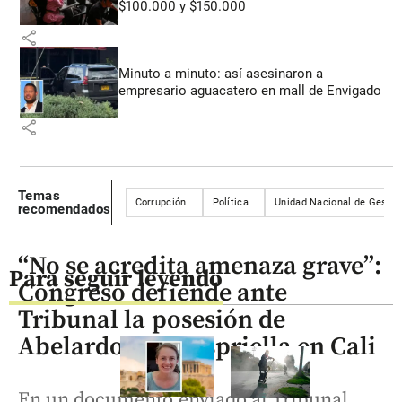
$100.000 y $150.000
share
Minuto a minuto: así asesinaron a
empresario aguacatero en mall de Envigado
share
Temas
Corrupción
Política
Unidad Nacional de Gestión
recomendados
“No se acredita amenaza grave”:
Para seguir leyendo
Congreso defiende ante
Tribunal la posesión de
Abelardo de la Espriella en Cali
En un documento enviado al Tribunal