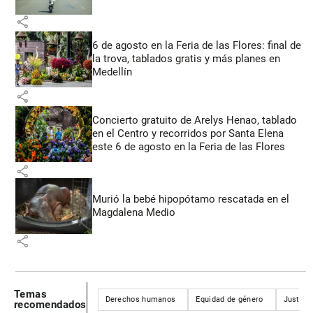
share
6 de agosto en la Feria de las Flores: final de
la trova, tablados gratis y más planes en
Medellín
share
Concierto gratuito de Arelys Henao, tablado
en el Centro y recorridos por Santa Elena
este 6 de agosto en la Feria de las Flores
share
Murió la bebé hipopótamo rescatada en el
Magdalena Medio
share
Temas
Derechos humanos
Equidad de género
Justicia
recomendados