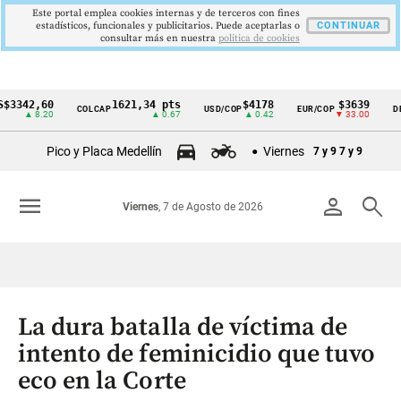
Este portal emplea cookies internas y de terceros con fines
estadísticos, funcionales y publicitarios. Puede aceptarlas o
CONTINUAR
consultar más en nuestra
politica de cookies
2,60
1621,34 pts
$4178
$3639
COLCAP
USD/COP
EUR/COP
DESEMPL
Cintillo
 8.20
▲ 0.67
▲ 0.42
▼ 33.00
de
Pico y Placa Medellín
Viernes
7 y 9
7 y 9
indicadores
económicos
menu
person
search
Viernes
, 7 de Agosto de 2026
Colombia
La dura batalla de víctima de
intento de feminicidio que tuvo
eco en la Corte