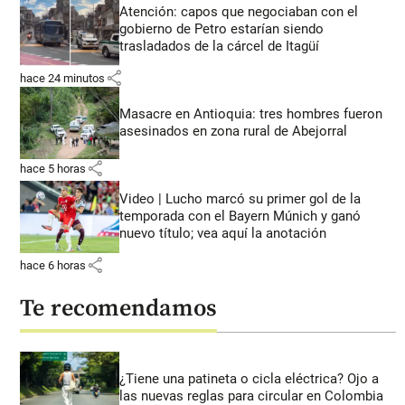
Atención: capos que negociaban con el
gobierno de Petro estarían siendo
trasladados de la cárcel de Itagüí
share
hace 24 minutos
Masacre en Antioquia: tres hombres fueron
asesinados en zona rural de Abejorral
share
hace 5 horas
Video | Lucho marcó su primer gol de la
temporada con el Bayern Múnich y ganó
nuevo título; vea aquí la anotación
share
hace 6 horas
Te recomendamos
¿Tiene una patineta o cicla eléctrica? Ojo a
las nuevas reglas para circular en Colombia