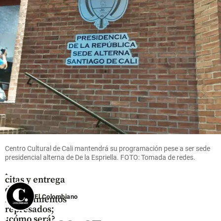
enfrentar
share
el
impacto
share
Salud
MinSalud
designada
anunció plan
Centro Cultural de Cali mantendrá su programación pese a ser sede
presidencial alterna de De la Espriella. FOTO: Tomada de redes.
de choque
para aliviar
citas y entrega
de
El Colombiano
medicamentos
represados;
¿cómo será?