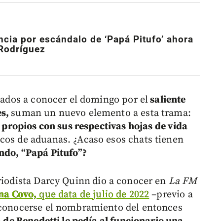
ncia
por escándalo de ‘Papá Pitufo’ ahora
 Rodríguez
 dados a conocer el domingo por el
saliente
es,
suman un nuevo elemento a esta trama:
ropios con sus respectivas hojas de vida
cos de aduanas. ¿Acaso esos chats tienen
ando, “Papá Pitufo”?
eriodista Darcy Quinn
dio a conocer en
La FM
na Covo,
que data de julio de 2022
–previo a
e conocerse el nombramiento del entonces