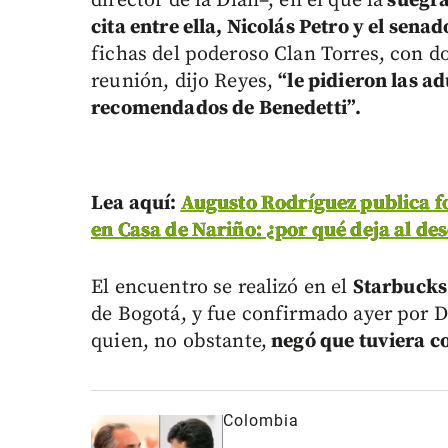
director de la Dian–, en el que la
suegra
cita entre ella, Nicolás Petro y el sena
fichas del poderoso Clan Torres, con do
reunión, dijo Reyes,
“le pidieron las a
recomendados de Benedetti”.
Lea aquí:
Augusto Rodríguez publica f
en Casa de Nariño: ¿por qué deja al de
El encuentro se realizó en el
Starbucks
de Bogotá, y fue confirmado ayer por D
quien, no obstante,
negó que tuviera c
Colombia