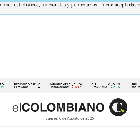
 fines estadísticos, funcionales y publicitarios. Puede aceptarlas
$3697
9,9 %
2,8 %
EUR/COP
DESEMPLEO
PIB
TRM
Euro Spot
Tasa Nacional
Crec. Anual
Tasa Rep. Mon
—
▼ 0.30
▲ 0.10
Jueves
, 6 de Agosto de 2026