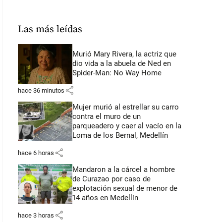
Las más leídas
Murió Mary Rivera, la actriz que
dio vida a la abuela de Ned en
Spider-Man: No Way Home
share
hace 36 minutos
Mujer murió al estrellar su carro
contra el muro de un
parqueadero y caer al vacío en la
Loma de los Bernal, Medellín
share
hace 6 horas
Mandaron a la cárcel a hombre
de Curazao por caso de
explotación sexual de menor de
14 años en Medellín
share
hace 3 horas