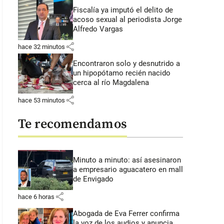
Fiscalía ya imputó el delito de
acoso sexual al periodista Jorge
Alfredo Vargas
share
hace 32 minutos
Encontraron solo y desnutrido a
un hipopótamo recién nacido
cerca al río Magdalena
share
hace 53 minutos
Te recomendamos
Minuto a minuto: así asesinaron
a empresario aguacatero en mall
de Envigado
share
hace 6 horas
Abogada de Eva Ferrer confirma
la voz de los audios y anuncia