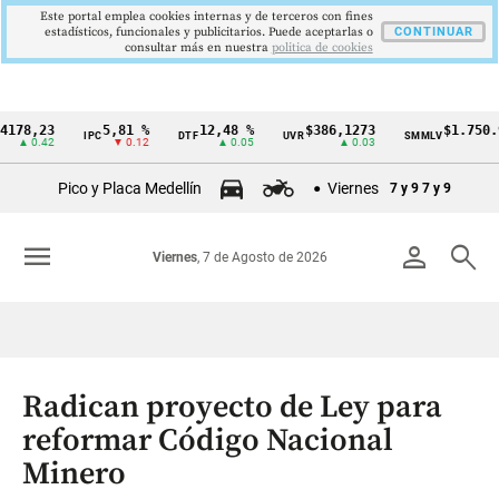
Este portal emplea cookies internas y de terceros con fines
estadísticos, funcionales y publicitarios. Puede aceptarlas o
CONTINUAR
consultar más en nuestra
politica de cookies
8,23
5,81 %
12,48 %
$386,1273
$1.750.905
IPC
DTF
UVR
SMMLV
Cintillo
0.42
▼ 0.12
▲ 0.05
▲ 0.03
—
de
Pico y Placa Medellín
Viernes
7 y 9
7 y 9
indicadores
económicos
menu
person
search
Viernes
, 7 de Agosto de 2026
Colombia
Radican proyecto de Ley para
reformar Código Nacional
Minero