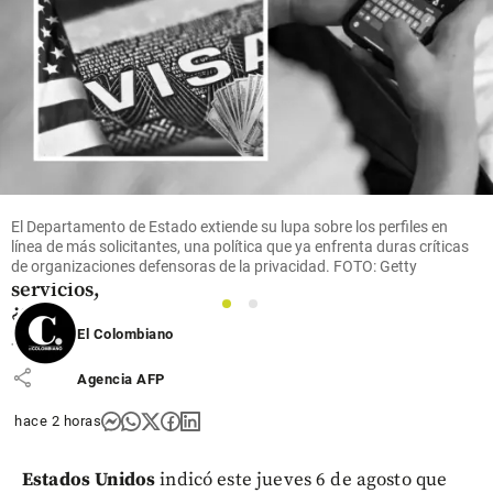
Antioquia
“Choque”
entre
Anestesiar
y Hospital
de Caldas,
Antioquia,
El Departamento de Estado extiende su lupa sobre los perfiles en
por cese
línea de más solicitantes, una política que ya enfrenta duras críticas
de
de organizaciones defensoras de la privacidad. FOTO: Getty
servicios,
¿qué
1
2
pasó?
El Colombiano
share
Agencia AFP
hace 2 horas
Estados Unidos
indicó este jueves 6 de agosto que