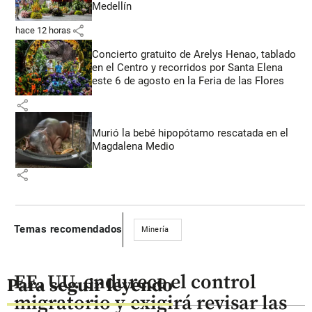
Medellín
share
hace 12 horas
Concierto gratuito de Arelys Henao, tablado
en el Centro y recorridos por Santa Elena
este 6 de agosto en la Feria de las Flores
share
Murió la bebé hipopótamo rescatada en el
Magdalena Medio
share
Temas recomendados
Minería
EE. UU. endurece el control
Para seguir leyendo
migratorio y exigirá revisar las