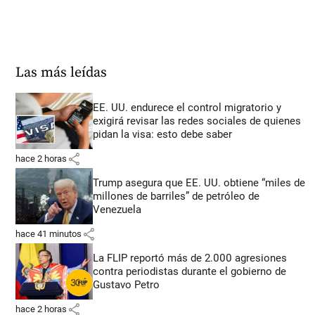
Las más leídas
EE. UU. endurece el control migratorio y
exigirá revisar las redes sociales de quienes
pidan la visa: esto debe saber
share
hace 2 horas
Trump asegura que EE. UU. obtiene “miles de
millones de barriles” de petróleo de
Venezuela
share
hace 41 minutos
La FLIP reportó más de 2.000 agresiones
contra periodistas durante el gobierno de
Gustavo Petro
share
hace 2 horas