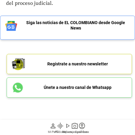
del proceso judicial.
Siga las noticias de EL COLOMBIANO desde Google
News
Regístrate a nuestro newsletter
Únete a nuestro canal de Whatsapp
La FLIP reportó más de 2.000
person
graphic_eq
play_arrow
photo_camera
account_circle
agresiones contra periodistas
Mi Perfil
Pódcast
Reportajes gráficos
Videos
Suscríbete