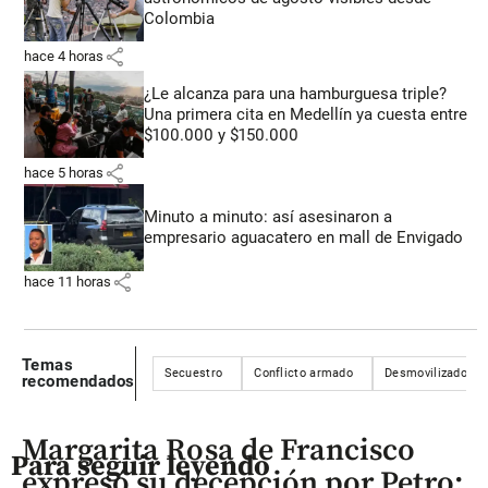
Colombia
share
hace 4 horas
¿Le alcanza para una hamburguesa triple?
Una primera cita en Medellín ya cuesta entre
$100.000 y $150.000
share
hace 5 horas
Minuto a minuto: así asesinaron a
empresario aguacatero en mall de Envigado
share
hace 11 horas
Temas
Secuestro
Conflicto armado
Desmovilizados
recomendados
Margarita Rosa de Francisco
Para seguir leyendo
expresó su decepción por Petro: