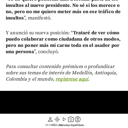
insultos al nuevo presidente. No sé si los merece o
no, pero no me quiero meter más en ese tráfico de
insultos
”, manifestó.
Y anunció su nueva posición: “
Trataré de ver cómo
puedo colaborar como ciudadana de otros modos,
pero no poner más mi carne toda en el asador por
una persona
”, concluyó.
Para consultar contenido prémium o profundizar
sobre sus temas de interés de Medellín, Antioquia,
Colombia y el mundo,
regístrese aquí
.
person
graphic_eq
play_arrow
photo_camera
account_circle
Mi Perfil
Pódcast
Reportajes gráficos
Videos
Suscríbete