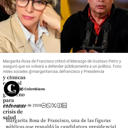
share
Salud
El
decálogo
que el
Margarita Rosa de Francisco criticó el liderazgo de Gustavo Petro y
gremio de
aseguró que no volverá a defender públicamente a un político. Foto:
hospitales
redes sociales @margaritarosa.defrancisco y Presidencia
y clínicas
envió al
próximo
El Colombiano
gobierno
para
enfrentar
04 de agosto de 2026
crisis de
salud
Margarita Rosa de Francisco, una de las figuras
públicas que respaldó la candidatura presidencial