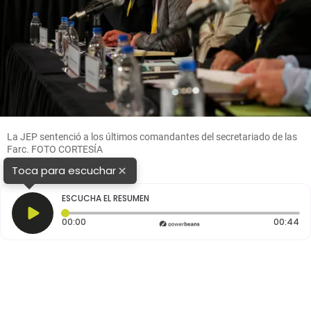
La JEP sentenció a los últimos comandantes del secretariado de las
Farc. FOTO CORTESÍA
×
Toca para escuchar
ESCUCHA EL RESUMEN
Tiempo transcurrido: 0 segundos
Du
00:00
00:44