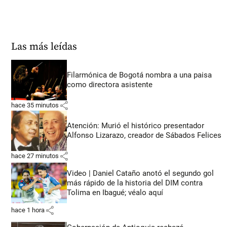
Las más leídas
Filarmónica de Bogotá nombra a una paisa
como directora asistente
share
hace 35 minutos
Atención: Murió el histórico presentador
Alfonso Lizarazo, creador de Sábados Felices
share
hace 27 minutos
Video | Daniel Cataño anotó el segundo gol
más rápido de la historia del DIM contra
Tolima en Ibagué; véalo aquí
share
hace 1 hora