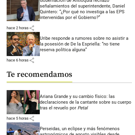
Gobernación de Antioquia rechazó
señalamientos del superintendente, Daniel
Quintero: “¿Por qué no investiga a las EPS
intervenidas por el Gobierno?”
share
hace 2 horas
Uribe responde a rumores sobre no asistir a
la posesión de De la Espriella: “no tiene
reserva política alguna”
share
hace 6 horas
Te recomendamos
Ariana Grande y su cambio físico: las
declaraciones de la cantante sobre su cuerpo
tras el revuelo por
Petal
share
hace 5 horas
Perseidas, un eclipse y más fenómenos
astronómicos de agosto visibles desde