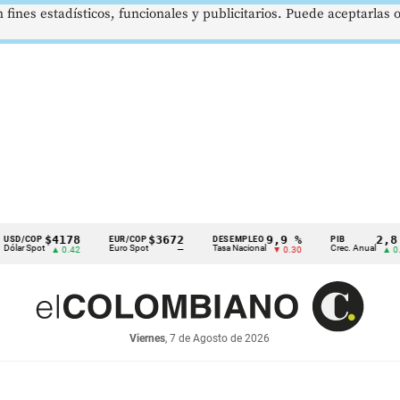
 fines estadísticos, funcionales y publicitarios. Puede aceptarlas
$4178
$3672
9,9 %
2,8 %
OP
EUR/COP
DESEMPLEO
PIB
pot
Euro Spot
Tasa Nacional
Crec. Anual
▲ 0.42
—
▼ 0.30
▲ 0.10
Viernes
, 7 de Agosto de 2026