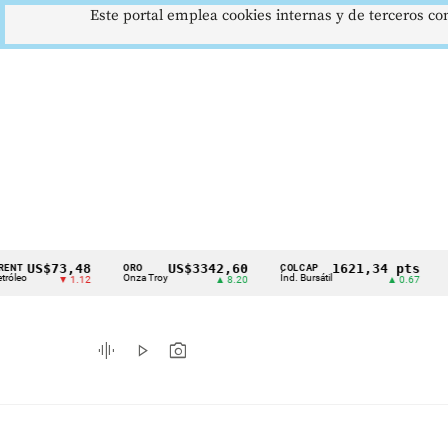
Este portal emplea cookies internas y de terceros con
S$73,48
US$3342,60
1621,34 pts
ORO
COLCAP
USD/C
Cintillo
Onza Troy
Índ. Bursátil
Dólar S
▼ 1.12
▲ 8.20
▲ 0.67
de
indicadores
graphic_eq
play_arrow
photo_camera
económicos
Colombia