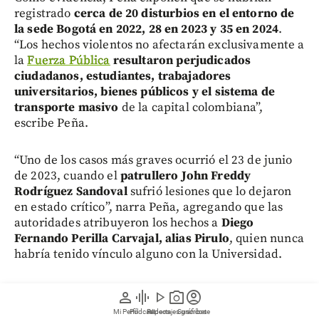
registrado
cerca de 20 disturbios en el entorno de
la sede Bogotá en 2022, 28 en 2023 y 35 en 2024
.
“Los hechos violentos no afectarán exclusivamente a
la
Fuerza Pública
resultaron perjudicados
ciudadanos, estudiantes, trabajadores
universitarios, bienes públicos y el sistema de
transporte masivo
de la capital colombiana”,
escribe Peña.
“Uno de los casos más graves ocurrió el 23 de junio
de 2023, cuando el
patrullero John Freddy
Rodríguez Sandoval
sufrió lesiones que lo dejaron
en estado crítico”, narra Peña, agregando que las
autoridades atribuyeron los hechos a
Diego
Fernando Perilla Carvajal, alias Pirulo
, quien nunca
habría tenido vínculo alguno con la Universidad.
Ocupación del edificio Uriel
person
graphic_eq
play_arrow
photo_camera
account_circle
Gutiérrez y desmantelamiento de la
Mi Perfil
Pódcast
Reportajes gráficos
Videos
Suscríbete