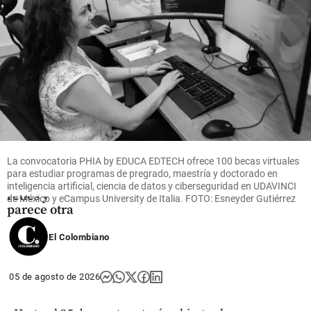
share
Entretenimiento
¡Está muy
cambiada!
La convocatoria PHIA by EDUCA EDTECH ofrece 100 becas virtuales
Epa Colombia
para estudiar programas de pregrado, maestría y doctorado en
reapareció en
inteligencia artificial, ciencia de datos y ciberseguridad en UDAVINCI
redes y
de México y eCampus University de Italia. FOTO: Esneyder Gutiérrez
parece otra
share
El Colombiano
05 de agosto de 2026