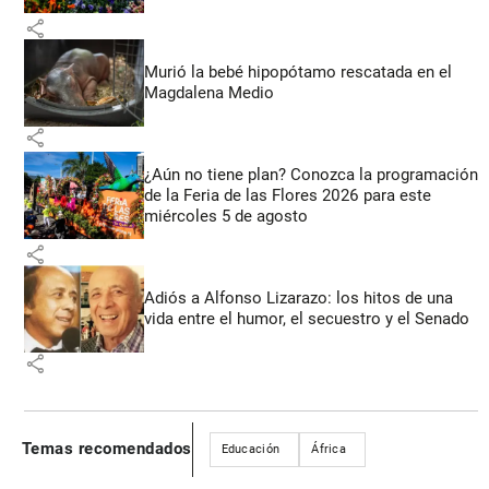
share
Murió la bebé hipopótamo rescatada en el
Magdalena Medio
share
¿Aún no tiene plan? Conozca la programación
de la Feria de las Flores 2026 para este
miércoles 5 de agosto
share
Adiós a Alfonso Lizarazo: los hitos de una
vida entre el humor, el secuestro y el Senado
share
Temas recomendados
Educación
África