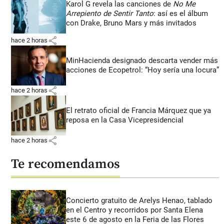
Karol G revela las canciones de
No Me
Arrepiento de Sentir Tanto
: así es el álbum
con Drake, Bruno Mars y más invitados
share
hace 2 horas
MinHacienda designado descarta vender más
acciones de Ecopetrol: “Hoy sería una locura”
share
hace 2 horas
El retrato oficial de Francia Márquez que ya
reposa en la Casa Vicepresidencial
share
hace 2 horas
Te recomendamos
Concierto gratuito de Arelys Henao, tablado
en el Centro y recorridos por Santa Elena
este 6 de agosto en la Feria de las Flores