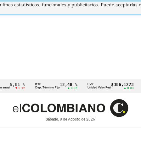
 fines estadísticos, funcionales y publicitarios. Puede aceptarlas
5,81 %
12,48 %
$386,1273
DTF
UVR
SMM
Dep. Término Fijo
Unidad Valor Real
Salar
▼ 0.12
▲ 0.05
▲ 0.03
Sábado
, 8 de Agosto de 2026