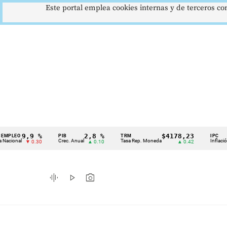
Este portal emplea cookies internas y de terceros con
9,9 %
2,8 %
$4178,23
O
PIB
TRM
IPC
Cintillo
al
Crec. Anual
Tasa Rep. Moneda
Inflación anual
▼ 0.30
▲ 0.10
▲ 0.42
de
indicadores
graphic_eq
play_arrow
photo_camera
económicos
Colombia