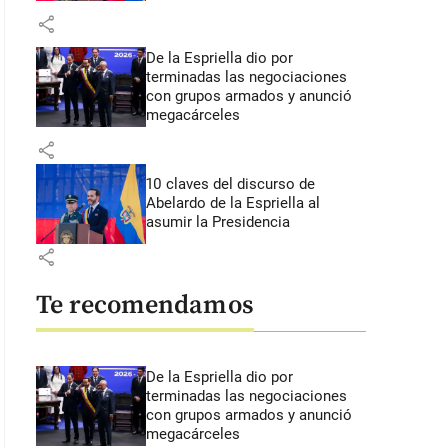
share
De la Espriella dio por
terminadas las negociaciones
con grupos armados y anunció
megacárceles
share
10 claves del discurso de
Abelardo de la Espriella al
asumir la Presidencia
share
Te recomendamos
De la Espriella dio por
terminadas las negociaciones
con grupos armados y anunció
megacárceles