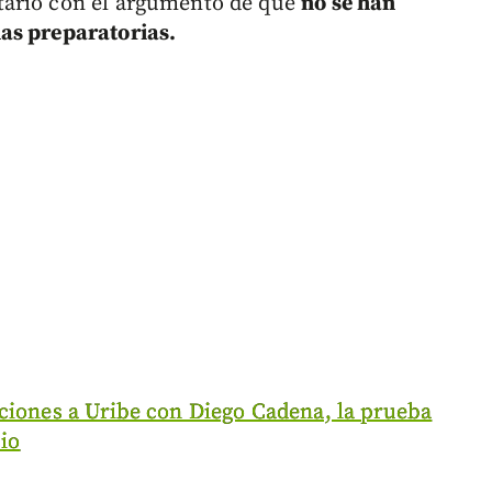
tario con el argumento de que
no se han
as preparatorias.
aciones a Uribe con Diego Cadena, la prueba
cio