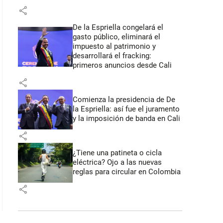
share
De la Espriella congelará el
gasto público, eliminará el
impuesto al patrimonio y
desarrollará el fracking:
primeros anuncios desde Cali
share
Comienza la presidencia de De
la Espriella: así fue el juramento
y la imposición de banda en Cali
share
¿Tiene una patineta o cicla
eléctrica? Ojo a las nuevas
reglas para circular en Colombia
share