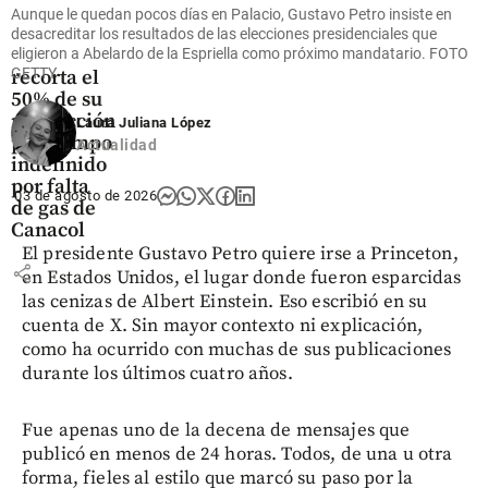
Economía
Aunque le quedan pocos días en Palacio, Gustavo Petro insiste en
Cerro
desacreditar los resultados de las elecciones presidenciales que
Matoso
eligieron a Abelardo de la Espriella como próximo mandatario. FOTO
GETTY
recorta el
50% de su
producción
Laura Juliana López
por tiempo
Actualidad
indefinido
por falta
03 de agosto de 2026
de gas de
Canacol
El presidente Gustavo Petro quiere irse a Princeton,
share
en Estados Unidos, el lugar donde fueron esparcidas
las cenizas de Albert Einstein. Eso escribió en su
cuenta de X. Sin mayor contexto ni explicación,
como ha ocurrido con muchas de sus publicaciones
durante los últimos cuatro años.
Fue apenas uno de la decena de mensajes que
publicó en menos de 24 horas. Todos, de una u otra
forma, fieles al estilo que marcó su paso por la