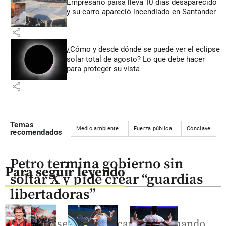
Empresario paisa lleva 10 días desaparecido
y su carro apareció incendiado en Santander
share
¿Cómo y desde dónde se puede ver el eclipse
solar total de agosto? Lo que debe hacer
para proteger su vista
share
Temas
Medio ambiente
Fuerza pública
Cónclave
recomendados
Petro termina gobierno sin
Para seguir leyendo
soltar X y pide crear “guardias
libertadoras”
Mientras se acerca el cambio de mando,