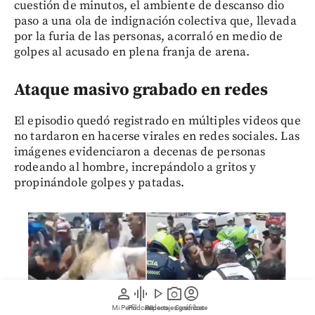
cuestión de minutos, el ambiente de descanso dio
paso a una ola de indignación colectiva que, llevada
por la furia de las personas, acorraló en medio de
golpes al acusado en plena franja de arena.
Ataque masivo grabado en redes
El episodio quedó registrado en múltiples videos que
no tardaron en hacerse virales en redes sociales. Las
imágenes evidenciaron a decenas de personas
rodeando al hombre, increpándolo a gritos y
propinándole golpes y patadas.
person
graphic_eq
play_arrow
photo_camera
account_circle
Mi Perfil
Pódcast
Reportajes gráficos
Videos
Suscríbete