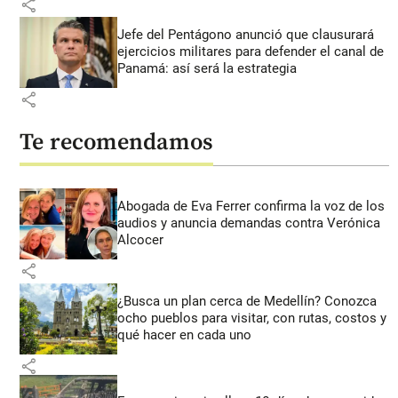
share
Jefe del Pentágono anunció que clausurará
ejercicios militares para defender el canal de
Panamá: así será la estrategia
share
Te recomendamos
Abogada de Eva Ferrer confirma la voz de los
audios y anuncia demandas contra Verónica
Alcocer
share
¿Busca un plan cerca de Medellín? Conozca
ocho pueblos para visitar, con rutas, costos y
qué hacer en cada uno
share