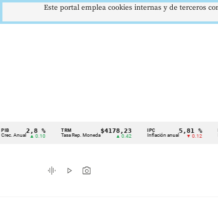
Este portal emplea cookies internas y de terceros con
2,8 %
$4178,23
5,81 %
TRM
IPC
DTF
Cintillo
ual
Tasa Rep. Moneda
Inflación anual
Dep. Térm
▲ 0.10
▲ 0.42
▼ 0.12
de
indicadores
graphic_eq
play_arrow
photo_camera
económicos
Colombia