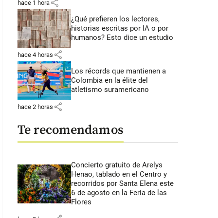
share
hace 1 hora
¿Qué prefieren los lectores,
historias escritas por IA o por
humanos? Esto dice un estudio
share
hace 4 horas
Los récords que mantienen a
Colombia en la élite del
atletismo suramericano
share
hace 2 horas
Te recomendamos
Concierto gratuito de Arelys
Henao, tablado en el Centro y
recorridos por Santa Elena este
6 de agosto en la Feria de las
Flores