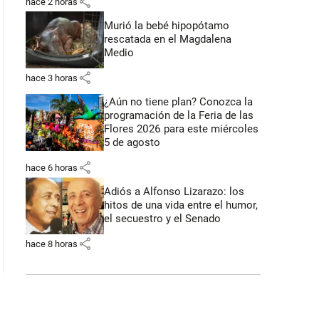
share
hace 2 horas
Murió la bebé hipopótamo
rescatada en el Magdalena
Medio
share
hace 3 horas
¿Aún no tiene plan? Conozca la
programación de la Feria de las
Flores 2026 para este miércoles
5 de agosto
share
hace 6 horas
Adiós a Alfonso Lizarazo: los
hitos de una vida entre el humor,
el secuestro y el Senado
share
hace 8 horas