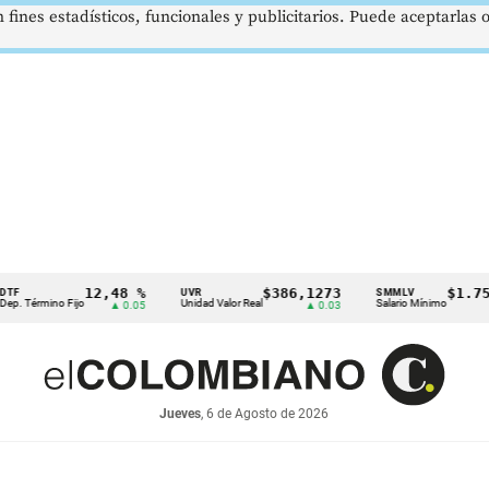
 fines estadísticos, funcionales y publicitarios. Puede aceptarlas
12,48 %
$386,1273
$1.750.905
UVR
SMMLV
ino Fijo
Unidad Valor Real
Salario Mínimo
▲ 0.05
▲ 0.03
—
Jueves
, 6 de Agosto de 2026