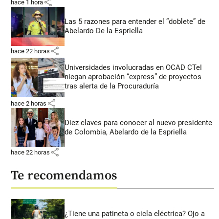
share
hace 1 hora
Las 5 razones para entender el “doblete” de
Abelardo De la Espriella
share
hace 22 horas
Universidades involucradas en OCAD CTeI
niegan aprobación “express” de proyectos
tras alerta de la Procuraduría
share
hace 2 horas
Diez claves para conocer al nuevo presidente
de Colombia, Abelardo de la Espriella
share
hace 22 horas
Te recomendamos
¿Tiene una patineta o cicla eléctrica? Ojo a