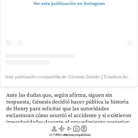
Ver esta publicación en Instagram
Una publicación compartida de Génesis Galván | Criadora de Conteúdo (@genesisgalvan18)
Ante las dudas que, según afirma, siguen sin
respuesta, Génesis decidió hacer pública la historia
de Henry para solicitar que las autoridades
esclarezcan cómo ocurrió el accidente y si existieron
irregularidades durante el procedimiento posterior:
person
graphic_eq
play_arrow
photo_camera
account_circle
“
Lo único que queremos es saber la verdad.
Necesitamos entender qué fue lo que pasó con
Mi Perfil
Pódcast
Reportajes gráficos
Videos
Suscríbete