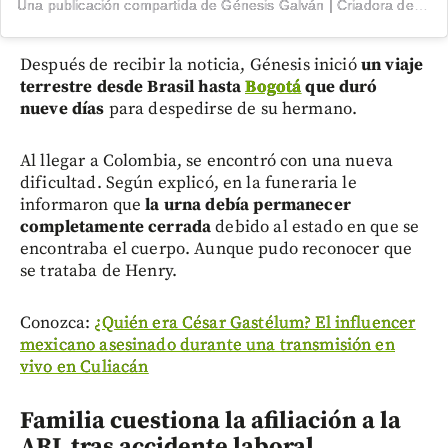
Una publicación compartida de Génesis Galván | Criadora de Conteúdo (@genesisgalvan18)
Después de recibir la noticia, Génesis inició
un viaje
terrestre desde Brasil hasta
Bogotá
que duró
nueve días
para despedirse de su hermano.
Al llegar a Colombia, se encontró con una nueva
dificultad. Según explicó, en la funeraria le
informaron que
la urna debía permanecer
completamente cerrada
debido al estado en que se
encontraba el cuerpo. Aunque pudo reconocer que
se trataba de Henry.
Conozca:
¿Quién era César Gastélum? El influencer
mexicano asesinado durante una transmisión en
vivo en Culiacán
Familia cuestiona la afiliación a la
ARL tras accidente laboral