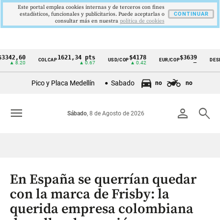
Este portal emplea cookies internas y de terceros con fines
estadísticos, funcionales y publicitarios. Puede aceptarlas o
CONTINUAR
consultar más en nuestra
politica de cookies
,60
1621,34 pts
$4178
$3639
COLCAP
USD/COP
EUR/COP
DESEMPLE
Cintillo
8.20
▲ 0.67
▲ 0.42
—
de
Pico y Placa Medellín
Sabado
no
no
indicadores
económicos
menu
person
search
Sábado
, 8 de Agosto de 2026
Colombia
En España se querrían quedar
con la marca de Frisby: la
querida empresa colombiana