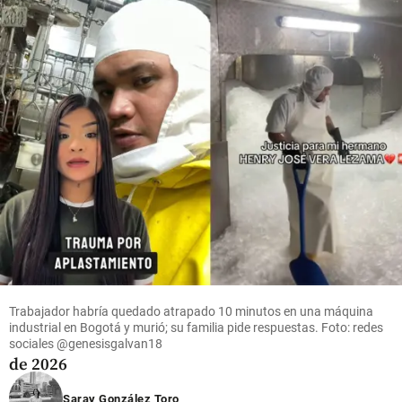
share
Oriente
Petro
antioqueño
share
share
Economía
Grupo
Nutresa
aumentó
36,6% su
utilidad
ajustada
en el
Trabajador habría quedado atrapado 10 minutos en una máquina
primer
industrial en Bogotá y murió; su familia pide respuestas. Foto: redes
sociales @genesisgalvan18
semestre
de 2026
share
Saray González Toro