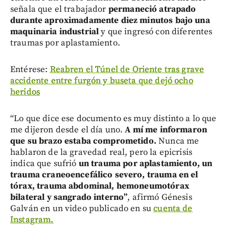
señala que el trabajador
permaneció atrapado
durante aproximadamente diez minutos bajo una
maquinaria industrial
y que ingresó con diferentes
traumas por aplastamiento.
Entérese:
Reabren el Túnel de Oriente tras grave
accidente entre furgón y buseta que dejó ocho
heridos
“Lo que dice ese documento es muy distinto a lo que
me dijeron desde el día uno.
A mí me informaron
que su brazo estaba comprometido.
Nunca me
hablaron de la gravedad real, pero la epicrisis
indica que sufrió
un trauma por aplastamiento, un
trauma craneoencefálico severo, trauma en el
tórax, trauma abdominal, hemoneumotórax
bilateral y sangrado interno”
, afirmó Génesis
Galván en un video publicado en su
cuenta de
Instagram.