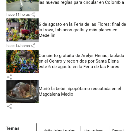
las nuevas reglas para circular en Colombia
share
hace 11 horas
6 de agosto en la Feria de las Flores: final de
la trova, tablados gratis y más planes en
Medellín
share
hace 14 horas
Concierto gratuito de Arelys Henao, tablado
en el Centro y recorridos por Santa Elena
este 6 de agosto en la Feria de las Flores
share
Murió la bebé hipopótamo rescatada en el
Magdalena Medio
share
Temas
Actividades ilegales
Internacional
Denuncias