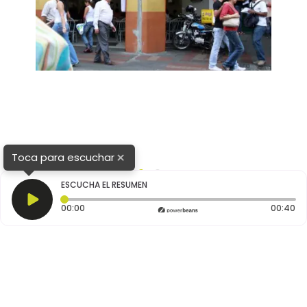
×
Toca para escuchar
1
2
ESCUCHA EL RESUMEN
Tiempo transcurrido: 0 segundos
Du
00:00
00:40