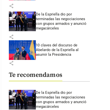
share
De la Espriella dio por
terminadas las negociaciones
con grupos armados y anunció
megacárceles
share
10 claves del discurso de
Abelardo de la Espriella al
asumir la Presidencia
share
Te recomendamos
De la Espriella dio por
terminadas las negociaciones
con grupos armados y anunció
megacárceles