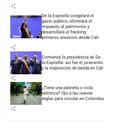
share
De la Espriella congelará el
gasto público, eliminará el
impuesto al patrimonio y
desarrollará el fracking:
primeros anuncios desde Cali
share
Comienza la presidencia de De
la Espriella: así fue el juramento
y la imposición de banda en Cali
share
¿Tiene una patineta o cicla
eléctrica? Ojo a las nuevas
reglas para circular en Colombia
share