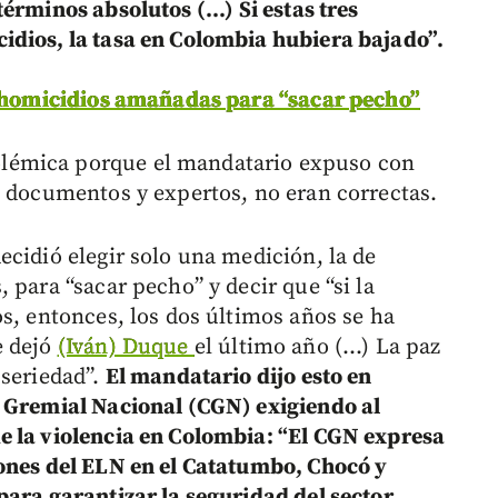
érminos absolutos (...) Si estas tres
idios, la tasa en Colombia hubiera bajado”.
e homicidios amañadas para “sacar pecho”
lémica porque el mandatario expuso con
n documentos y expertos, no eran correctas.
ecidió elegir solo una medición, la de
 para “sacar pecho” y decir que “si la
s, entonces, los dos últimos años se ha
e dejó
(Iván) Duque
el último año (...) La paz
 seriedad”.
El mandatario dijo esto en
o Gremial Nacional (CGN) exigiendo al
e la violencia en Colombia: “El CGN expresa
iones del ELN en el Catatumbo, Chocó y
para garantizar la seguridad del sector