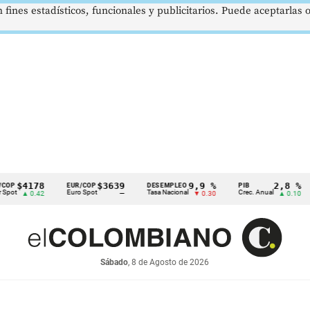
 fines estadísticos, funcionales y publicitarios. Puede aceptarlas
178
$3639
9,9 %
2,8 %
EUR/COP
DESEMPLEO
PIB
TRM
Euro Spot
Tasa Nacional
Crec. Anual
Tasa
 0.42
—
▼ 0.30
▲ 0.10
Sábado
, 8 de Agosto de 2026