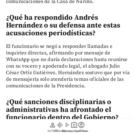
comunicaciones de la Casa de Nariño.
¿Qué ha respondido Andrés
Hernández o su defensa ante estas
acusaciones periodísticas?
El funcionario se negó a responder llamadas e
inquiries directas, afirmando por mensaje de
WhatsApp que no daría declaraciones hasta reunirse
con su vocero y apoderado legal, el abogado Julio
César Ortiz Gutiérrez. Hernández sostuvo que por vía
de mensajería solo atendería temas oficiales de las
comunicaciones de la Presidencia.
¿Qué sanciones disciplinarias o
administrativas ha afrontado el
funcionario dentro del Gobierno?
person
graphic_eq
play_arrow
photo_camera
account_circle
El propio Andrés Hernández confirmó en un mensaje
Mi Perfil
Pódcast
Reportajes gráficos
Videos
Suscríbete