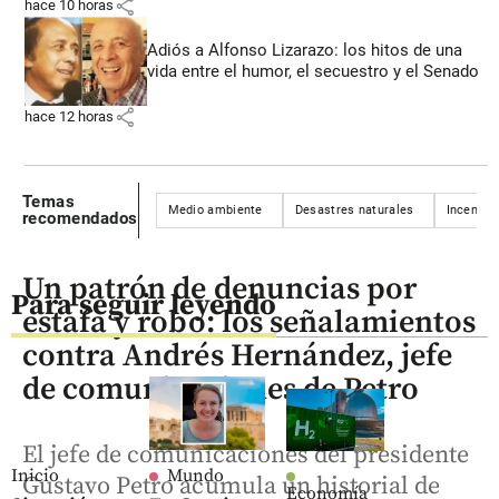
share
hace 10 horas
Adiós a Alfonso Lizarazo: los hitos de una
vida entre el humor, el secuestro y el Senado
share
hace 12 horas
Temas
Medio ambiente
Desastres naturales
Incendio
recomendados
Un patrón de denuncias por
Para seguir leyendo
estafa y robo: los señalamientos
contra Andrés Hernández, jefe
de comunicaciones de Petro
El jefe de comunicaciones del presidente
Inicio
Mundo
Gustavo Petro acumula un historial de
Economía