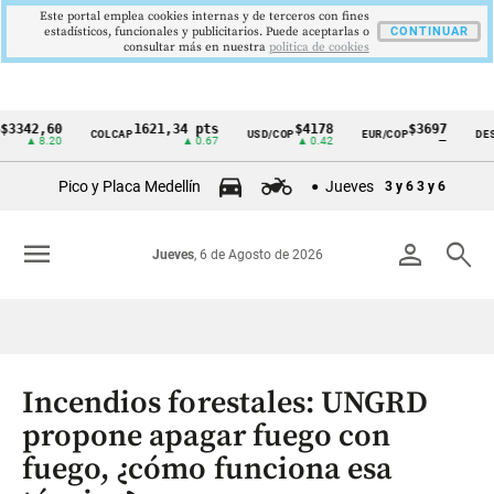
Este portal emplea cookies internas y de terceros con fines
estadísticos, funcionales y publicitarios. Puede aceptarlas o
CONTINUAR
consultar más en nuestra
politica de cookies
,60
1621,34 pts
$4178
$3697
COLCAP
USD/COP
EUR/COP
DESEMPLE
Cintillo
8.20
▲ 0.67
▲ 0.42
—
de
Pico y Placa Medellín
Jueves
3 y 6
3 y 6
indicadores
económicos
menu
person
search
Jueves
, 6 de Agosto de 2026
Colombia
Incendios forestales: UNGRD
propone apagar fuego con
fuego, ¿cómo funciona esa