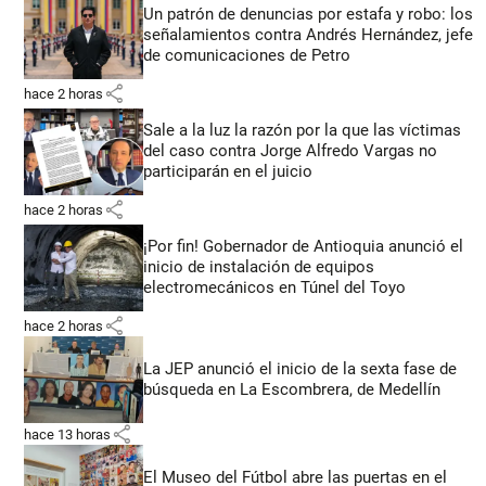
Un patrón de denuncias por estafa y robo: los
señalamientos contra Andrés Hernández, jefe
de comunicaciones de Petro
share
hace 2 horas
Sale a la luz la razón por la que las víctimas
del caso contra Jorge Alfredo Vargas no
participarán en el juicio
share
hace 2 horas
¡Por fin! Gobernador de Antioquia anunció el
inicio de instalación de equipos
electromecánicos en Túnel del Toyo
share
hace 2 horas
La JEP anunció el inicio de la sexta fase de
búsqueda en La Escombrera, de Medellín
share
hace 13 horas
El Museo del Fútbol abre las puertas en el