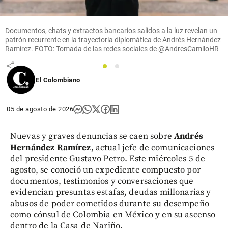
sexta fase de
búsqueda en
La
Documentos, chats y extractos bancarios salidos a la luz revelan un
Escombrera,
patrón recurrente en la trayectoria diplomática de Andrés Hernández
de Medellín
Ramírez. FOTO: Tomada de las redes sociales de @AndresCamiloHR
share
1
2
El Colombiano
05 de agosto de 2026
Nuevas y graves denuncias se caen sobre
Andrés
Hernández Ramírez
, actual jefe de comunicaciones
del presidente Gustavo Petro. Este miércoles 5 de
agosto, se conoció un expediente compuesto por
documentos, testimonios y conversaciones que
evidencian presuntas estafas, deudas millonarias y
abusos de poder cometidos durante su desempeño
como cónsul de Colombia en México y en su ascenso
dentro de la Casa de Nariño.