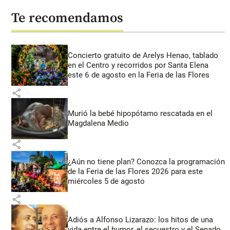
Te recomendamos
Concierto gratuito de Arelys Henao, tablado
en el Centro y recorridos por Santa Elena
este 6 de agosto en la Feria de las Flores
share
Murió la bebé hipopótamo rescatada en el
Magdalena Medio
share
¿Aún no tiene plan? Conozca la programación
de la Feria de las Flores 2026 para este
miércoles 5 de agosto
share
Adiós a Alfonso Lizarazo: los hitos de una
vida entre el humor, el secuestro y el Senado