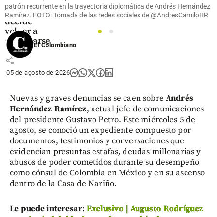
Estados
patrón recurrente en la trayectoria diplomática de Andrés Hernández
Alterados
Ramírez. FOTO: Tomada de las redes sociales de @AndresCamiloHR
decide
volver a
1
2
escucharse
El Colombiano
share
05 de agosto de 2026
Nuevas y graves denuncias se caen sobre
Andrés
Hernández Ramírez
, actual jefe de comunicaciones
del presidente Gustavo Petro. Este miércoles 5 de
agosto, se conoció un expediente compuesto por
documentos, testimonios y conversaciones que
evidencian presuntas estafas, deudas millonarias y
abusos de poder cometidos durante su desempeño
como cónsul de Colombia en México y en su ascenso
dentro de la Casa de Nariño.
Le puede interesar:
Exclusivo | Augusto Rodríguez