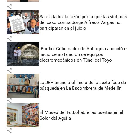
share
Sale a la luz la razón por la que las víctimas
del caso contra Jorge Alfredo Vargas no
participarán en el juicio
share
¡Por fin! Gobernador de Antioquia anunció el
inicio de instalación de equipos
electromecánicos en Túnel del Toyo
share
La JEP anunció el inicio de la sexta fase de
búsqueda en La Escombrera, de Medellín
share
El Museo del Fútbol abre las puertas en el
Solar del Águila
share