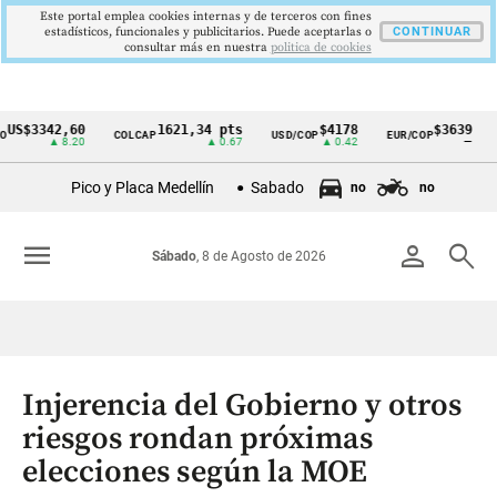
Este portal emplea cookies internas y de terceros con fines
estadísticos, funcionales y publicitarios. Puede aceptarlas o
CONTINUAR
consultar más en nuestra
politica de cookies
3342,60
1621,34 pts
$4178
$3639
COLCAP
USD/COP
EUR/COP
DESE
Cintillo
▲ 8.20
▲ 0.67
▲ 0.42
—
de
Pico y Placa Medellín
Sabado
no
no
indicadores
económicos
menu
person
search
Sábado
, 8 de Agosto de 2026
Colombia
Injerencia del Gobierno y otros
riesgos rondan próximas
elecciones según la MOE