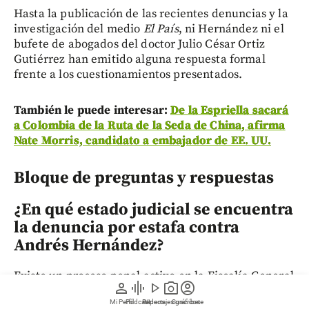
Hasta la publicación de las recientes denuncias y la
investigación del medio
El País
, ni Hernández ni el
bufete de abogados del doctor Julio César Ortiz
Gutiérrez han emitido alguna respuesta formal
frente a los cuestionamientos presentados.
También le puede interesar:
De la Espriella sacará
a Colombia de la Ruta de la Seda de China, afirma
Nate Morris, candidato a embajador de EE. UU.
Bloque de preguntas y respuestas
¿En qué estado judicial se encuentra
la denuncia por estafa contra
Andrés Hernández?
Existe un proceso penal activo en la Fiscalía General
person
graphic_eq
play_arrow
photo_camera
account_circle
de la Nación colombiana. Sonia Cuesta, exfuncionaria
Mi Perfil
Pódcast
Reportajes gráficos
Videos
Suscríbete
del consulado, fue citada a declarar y presentar sus