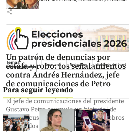
share
Un patrón de denuncias por
Temas
estafa y robo: los señalamientos
Elecciones
Reelección
Ministerio del Interior
recomendados
contra Andrés Hernández, jefe
de comunicaciones de Petro
Para seguir leyendo
El jefe de comunicaciones del presidente
Gustavo Petro acumula un historial de
graves acusaciones que van desde cobros
no pagados a trabajadoras humildes