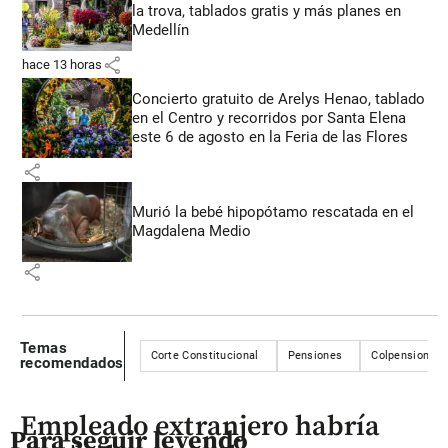
la trova, tablados gratis y más planes en
Medellín
share
hace 13 horas
Concierto gratuito de Arelys Henao, tablado
en el Centro y recorridos por Santa Elena
este 6 de agosto en la Feria de las Flores
share
Murió la bebé hipopótamo rescatada en el
Magdalena Medio
share
Temas
Corte Constitucional
Pensiones
Colpensiones
recomendados
Empleado extranjero habría
Para seguir leyendo