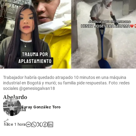
Colombia
¡Pilas!
Estas son
las
ciudades
donde
hay ley
Trabajador habría quedado atrapado 10 minutos en una máquina
seca por
industrial en Bogotá y murió; su familia pide respuestas. Foto: redes
posesión
sociales @genesisgalvan18
de
Abelardo
de la
Saray González Toro
Espriella
share
hace 1 hora