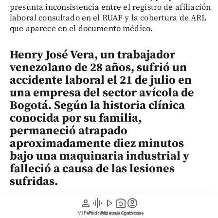
presunta inconsistencia entre el registro de afiliación
laboral consultado en el RUAF y la cobertura de ARL
que aparece en el documento médico.
Henry José Vera, un trabajador
venezolano de 28 años, sufrió un
accidente laboral el 21 de julio en
una empresa del sector avícola de
Bogotá. Según la historia clínica
conocida por su familia,
permaneció atrapado
aproximadamente diez minutos
bajo una maquinaria industrial y
falleció a causa de las lesiones
sufridas.
person
graphic_eq
play_arrow
photo_camera
account_circle
¿Qué le pasó a Henry José Vera
durante el accidente laboral?
Mi Perfil
Pódcast
Reportajes gráficos
Videos
Suscríbete