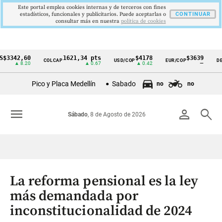
Este portal emplea cookies internas y de terceros con fines
estadísticos, funcionales y publicitarios. Puede aceptarlas o
CONTINUAR
consultar más en nuestra
politica de cookies
42,60
1621,34 pts
$4178
$3639
COLCAP
USD/COP
EUR/COP
DESEMP
Cintillo
▲ 8.20
▲ 0.67
▲ 0.42
—
de
Pico y Placa Medellín
Sabado
no
no
indicadores
económicos
menu
person
search
Sábado
, 8 de Agosto de 2026
Colombia
La reforma pensional es la ley
más demandada por
inconstitucionalidad de 2024