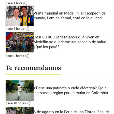
share
hace 1 hora
Visita mundial en Medellín: el campeón del
mundo, Lamine Yamal, está en la ciudad
share
hace 3 horas
Casi 60.000 venezolanos que viven en
Medellín se quedaron sin servicio de salud
¿Qué les pasó?
share
hace 2 horas
Te recomendamos
¿Tiene una patineta o cicla eléctrica? Ojo a
las nuevas reglas para circular en Colombia
share
hace 10 horas
6 de agosto en la Feria de las Flores: final de