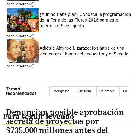
share
hace 2 horas
¿Aún no tiene plan? Conozca la programación
de la Feria de las Flores 2026 para este
miércoles 5 de agosto
share
hace 5 horas
Adiós a Alfonso Lizarazo: los hitos de una
vida entre el humor, el secuestro y el Senado
share
hace 7 horas
Temas
Corrupción
Justicia
Colombia
La Gua
recomendados
Denuncian posible aprobación
Para seguir leyendo
secreta de proyectos por
$735.000 millones antes del