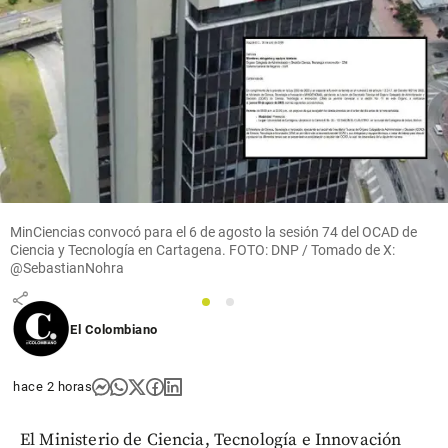
Fútbol
Procesaron
a
reconocida
promesa
del São
Paulo por
atropellar
y matar a
un anciano
en Brasil:
MinCiencias convocó para el 6 de agosto la sesión 74 del OCAD de
quedó en
Ciencia y Tecnología en Cartagena. FOTO: DNP / Tomado de X:
libertad
@SebastianNohra
share
1
2
El Colombiano
hace 2 horas
El Ministerio de Ciencia, Tecnología e Innovación