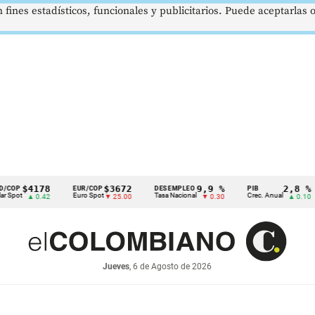
 fines estadísticos, funcionales y publicitarios. Puede aceptarlas
$4178
$3672
9,9 %
2,8 %
EUR/COP
DESEMPLEO
PIB
T
Euro Spot
Tasa Nacional
Crec. Anual
Ta
▲ 0.42
▼ 25.00
▼ 0.30
▲ 0.10
Jueves
, 6 de Agosto de 2026