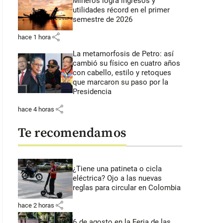
Mineros logra ingresos y
utilidades récord en el primer
semestre de 2026
share
hace 1 hora
La metamorfosis de Petro: así
cambió su físico en cuatro años
con cabello, estilo y retoques
que marcaron su paso por la
Presidencia
share
hace 4 horas
Te recomendamos
¿Tiene una patineta o cicla
eléctrica? Ojo a las nuevas
reglas para circular en Colombia
share
hace 2 horas
6 de agosto en la Feria de las