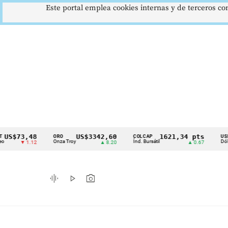
Este portal emplea cookies internas y de terceros con
73,48
US$3342,60
1621,34 pts
ORO
COLCAP
USD/COP
Cintillo
Onza Troy
Índ. Bursátil
Dólar Spot
▼ 1.12
▲ 8.20
▲ 0.67
de
indicadores
graphic_eq
play_arrow
photo_camera
económicos
Colombia