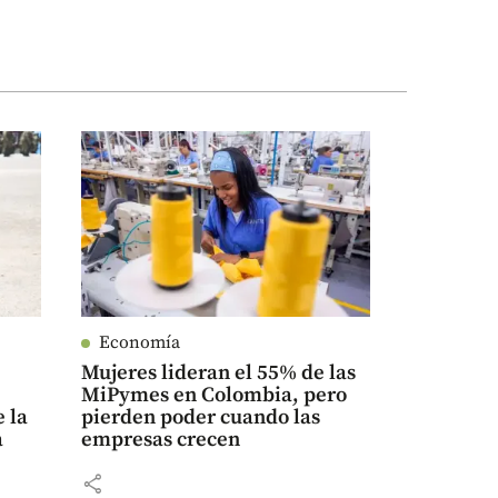
Economía
Mujeres lideran el 55% de las
MiPymes en Colombia, pero
 la
pierden poder cuando las
a
empresas crecen
share