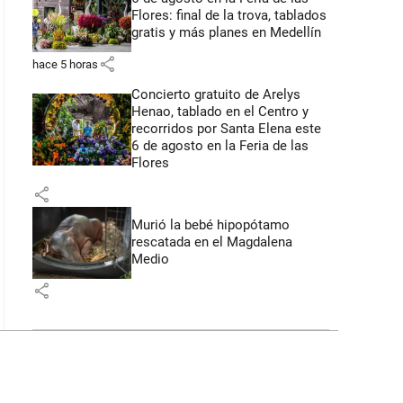
Flores: final de la trova, tablados
gratis y más planes en Medellín
share
hace 5 horas
Concierto gratuito de Arelys
Henao, tablado en el Centro y
recorridos por Santa Elena este
6 de agosto en la Feria de las
Flores
share
Murió la bebé hipopótamo
rescatada en el Magdalena
Medio
share