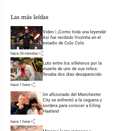
Las más leídas
Video | ¡Como toda una leyenda!
Así fue recibido Vozinha en el
estadio de Colo Colo
share
hace 33 minutos
Luto entre los silleteros por la
muerte de uno de sus niños:
llevaba dos días desaparecido
share
hace 1 hora
Un aficionado del Manchester
City se enfrentó a la ceguera y
sordera para conocer a Erling
Haaland
share
hace 1 hora