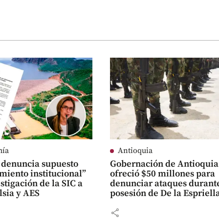
mía
Antioquia
 denuncia supuesto
Gobernación de Antioquia
miento institucional”
ofreció $50 millones para
estigación de la SIC a
denunciar ataques durante
lsia y AES
posesión de De la Espriell
share