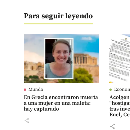
Para seguir leyendo
Mundo
Econo
En Grecia encontraron muerta
Acolgen
a una mujer en una maleta:
“hostiga
hay capturado
tras inv
Enel, Ce
share
share