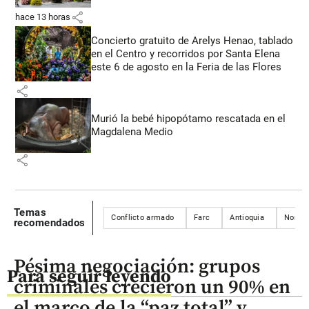
share
hace 13 horas
Concierto gratuito de Arelys Henao, tablado
en el Centro y recorridos por Santa Elena
este 6 de agosto en la Feria de las Flores
share
Murió la bebé hipopótamo rescatada en el
Magdalena Medio
share
Temas
Conflicto armado
Farc
Antioquia
Norte 
recomendados
Pésima negociación: grupos
Para seguir leyendo
criminales crecieron un 90% en
el marco de la “paz total” y