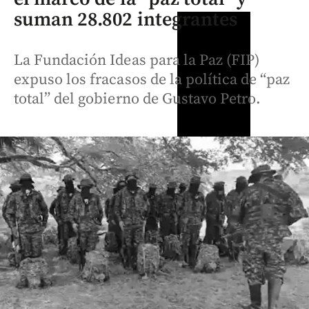
suman 28.802 integrantes
La Fundación Ideas para la Paz (FIP)
expuso los fracasos de la política de “paz
total” del gobierno de Gustavo Petro.
Colombia
Entretenimiento
Expresidente
Videos
¡Está muy
Uribe llegó a
Posesión
cambiada!
Cali para
presidencial
Epa Colombia