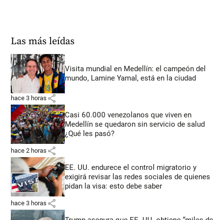
Las más leídas
Visita mundial en Medellín: el campeón del
mundo, Lamine Yamal, está en la ciudad
share
hace 3 horas
Casi 60.000 venezolanos que viven en
Medellín se quedaron sin servicio de salud
¿Qué les pasó?
share
hace 2 horas
EE. UU. endurece el control migratorio y
exigirá revisar las redes sociales de quienes
pidan la visa: esto debe saber
share
hace 3 horas
Trump asegura que EE. UU. obtiene “miles de