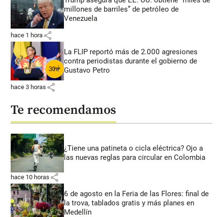
millones de barriles” de petróleo de
Venezuela
share
hace 1 hora
La FLIP reportó más de 2.000 agresiones
contra periodistas durante el gobierno de
Gustavo Petro
share
hace 3 horas
Te recomendamos
¿Tiene una patineta o cicla eléctrica? Ojo a
las nuevas reglas para circular en Colombia
share
hace 10 horas
6 de agosto en la Feria de las Flores: final de
la trova, tablados gratis y más planes en
Medellín