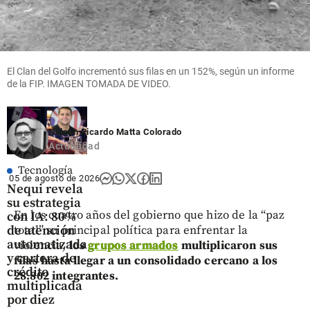
asistir a la
de Abelardo
reapareció en
posesión de
de la
redes y
Abelardo de
Espriella
parece otra
la Espriella
desde Cali
share
share
El Clan del Golfo incrementó sus filas en un 152%, según un informe
share
de la FIP. IMAGEN TOMADA DE VIDEO.
Nelson Ricardo Matta Colorado
Actualidad
Tecnología
05 de agosto de 2026
Nequi revela
su estrategia
En los cuatro años del gobierno que hizo de la “paz
con IA: 80%
de atención
total” su principal política para enfrentar la
automatizada
violencia,
los
grupos armados
multiplicaron sus
y cartera de
filas hasta llegar a un consolidado cercano a los
crédito
28.802 integrantes.
multiplicada
por diez