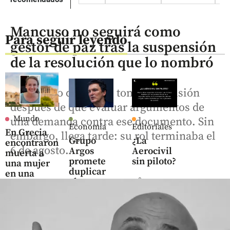
Mancuso no seguirá como
Para seguir leyendo
gestor de paz tras la suspensión
de la resolución que lo nombró
El Consejo de Estado tomó la decisión
después de que evaluar argumentos de
Mundo
una demanda contra ese documento. Sin
Economía
Editoriales
En Grecia
embargo, llega tarde: su rol terminaba el
Grupo
¿La
encontraron
6 de agosto.
Argos
Aerocivil
muerta a
promete
sin piloto?
una mujer
duplicar
en una
share
el
maleta: hay
dividendo
capturado
en tres
años con
share
ACE