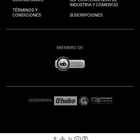
INDUSTRIA Y COMERCIO
TÉRMINOS Y
CONDICIONES
SUSCRIPCIONES
MIEMBRO DE:
person
graphic_eq
play_arrow
photo_camera
account_circle