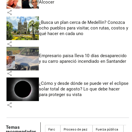
Alcocer
share
¿Busca un plan cerca de Medellín? Conozca
ocho pueblos para visitar, con rutas, costos y
qué hacer en cada uno
share
Empresario paisa lleva 10 días desaparecido
y su carro apareció incendiado en Santander
share
¿Cómo y desde dónde se puede ver el eclipse
solar total de agosto? Lo que debe hacer
para proteger su vista
share
Temas
Farc
Proceso de paz
Fuerza pública
Ces
recomendados