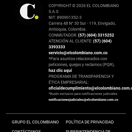
COPYRIGHT © 2026 EL COLOMBIANO
S.A.S
NIT: 890901352-3
Carrera 48 N° 30 Sur - 119, Envigado,
Antioquia, Colombia.
CONMUTADOR:
(57) (604) 3315252
ATENCIÓN AL CLIENTE:
(57) (604)
3393333
servicio@elcolombiano.com.co
*Para asuntos relacionados con
peticiones, quejas y reclamos (PQR),
haz clic aquí
PROGRAMA DE TRANSPARENCIA Y
ÉTICA EMPRESARIAL:
oficialdecumplimiento@elcolombiano.com.
*Buzón exclusivo para notificaciones judiciales:
notificacionesjudiciales@elcolombiano.com.co
GRUPO EL COLOMBIANO
POLÍTICA DE PRIVACIDAD
CONTÁCTANOS
SUPERINTENDENCIA DE