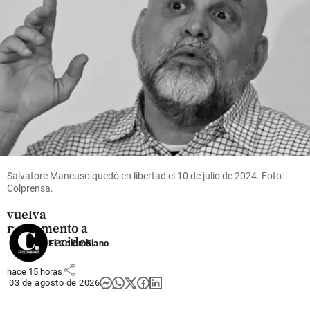
share
Medellín
Así es el plan
para que La
Escombrera
de la Comuna
Salvatore Mancuso quedó en libertad el 10 de julio de 2024. Foto:
13 de
Colprensa.
Medellín se
vuelva
monumento a
desaparecidos
El Colombiano
share
hace 15 horas
03 de agosto de 2026