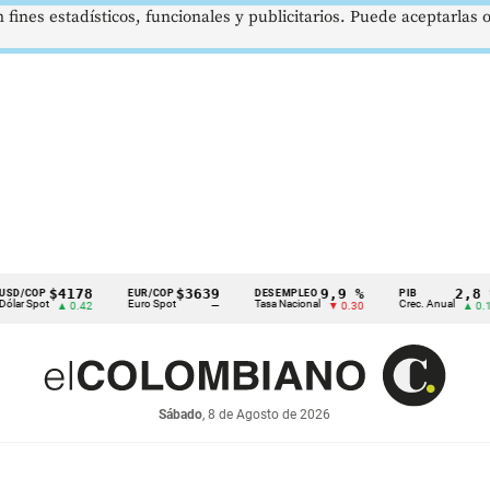
 fines estadísticos, funcionales y publicitarios. Puede aceptarlas
$4178
$3639
9,9 %
2,8 %
P
EUR/COP
DESEMPLEO
PIB
ot
Euro Spot
Tasa Nacional
Crec. Anual
▲ 0.42
—
▼ 0.30
▲ 0.10
Sábado
, 8 de Agosto de 2026