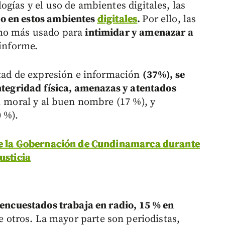
gías y el uso de ambientes digitales, las
o en estos ambientes
digitales
.
Por ello, las
smo más usado para
intimidar y amenazar a
 informe.
rtad de expresión e información
(37%), se
integridad física, amenazas y atentados
a, moral y al buen nombre (17 %), y
0 %).
de la Gobernación de Cundinamarca durante
usticia
 encuestados trabaja en radio, 15 % en
e otros. La mayor parte son periodistas,