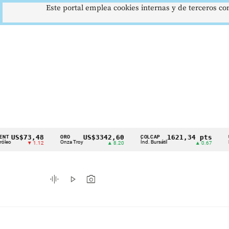
Este portal emplea cookies internas y de terceros con
$73,48
US$3342,60
1621,34 pts
ORO
COLCAP
USD/CO
Cintillo
Onza Troy
Índ. Bursátil
Dólar Sp
▼ 1.12
▲ 8.20
▲ 0.67
de
indicadores
graphic_eq
play_arrow
photo_camera
económicos
Colombia