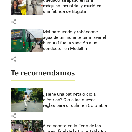
quedado atrapado en una
máquina industrial y murió en
una fábrica de Bogotá
share
Mal parqueado y robándose
agua de un hidrante para lavar el
bus: Así fue la sanción a un
conductor en Medellín
share
Te recomendamos
¿Tiene una patineta o cicla
eléctrica? Ojo a las nuevas
reglas para circular en Colombia
share
6 de agosto en la Feria de las
Flores: final de la trova, tablados