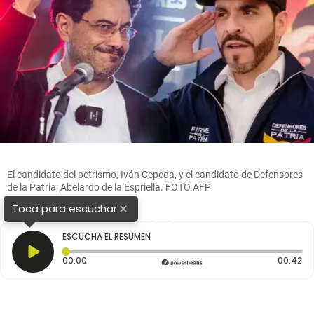
El candidato del petrismo, Iván Cepeda, y el candidato de Defensores
de la Patria, Abelardo de la Espriella. FOTO AFP
×
Toca para escuchar
1
2
3
ESCUCHA EL RESUMEN
Tiempo transcurrido: 0 segundos
Du
00:00
00:42