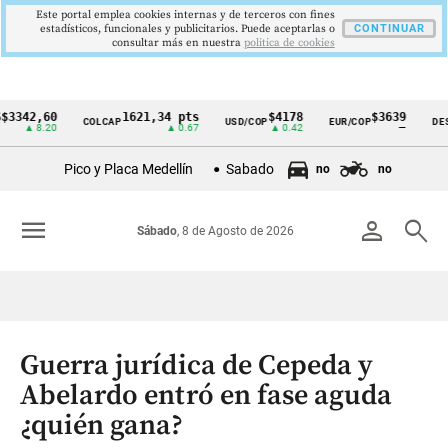
Este portal emplea cookies internas y de terceros con fines
estadísticos, funcionales y publicitarios. Puede aceptarlas o
CONTINUAR
consultar más en nuestra
politica de cookies
2,60
1621,34 pts
$4178
$3639
COLCAP
USD/COP
EUR/COP
DESEMPL
Cintillo
 8.20
▲ 0.67
▲ 0.42
—
de
Pico y Placa Medellín
Sabado
no
no
indicadores
económicos
menu
person
search
Sábado
, 8 de Agosto de 2026
Colombia
Guerra jurídica de Cepeda y
Abelardo entró en fase aguda
¿quién gana?