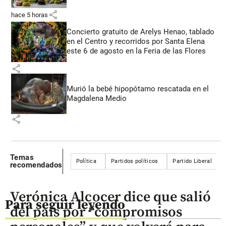
share
hace 5 horas
Concierto gratuito de Arelys Henao, tablado
en el Centro y recorridos por Santa Elena
este 6 de agosto en la Feria de las Flores
share
Murió la bebé hipopótamo rescatada en el
Magdalena Medio
share
Temas
Política
Partidos políticos
Partido Liberal
recomendados
Verónica Alcocer dice que salió
Para seguir leyendo
del país por “compromisos