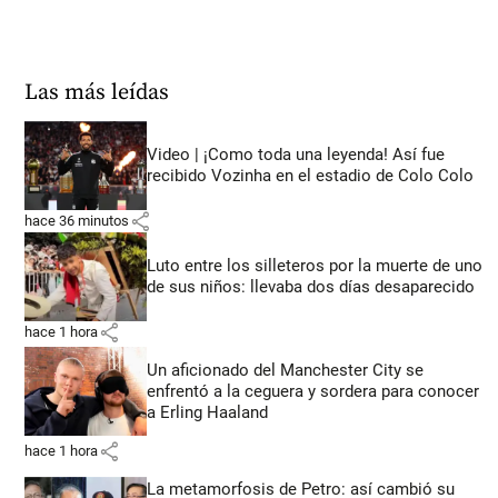
Las más leídas
Video | ¡Como toda una leyenda! Así fue
recibido Vozinha en el estadio de Colo Colo
share
hace 36 minutos
Luto entre los silleteros por la muerte de uno
de sus niños: llevaba dos días desaparecido
share
hace 1 hora
Un aficionado del Manchester City se
enfrentó a la ceguera y sordera para conocer
a Erling Haaland
share
hace 1 hora
La metamorfosis de Petro: así cambió su