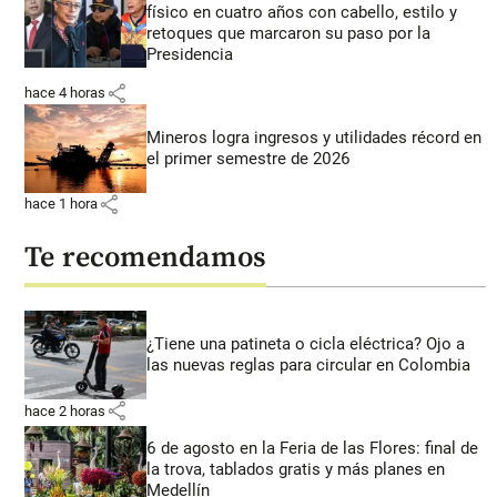
físico en cuatro años con cabello, estilo y
retoques que marcaron su paso por la
Presidencia
share
hace 4 horas
Mineros logra ingresos y utilidades récord en
el primer semestre de 2026
share
hace 1 hora
Te recomendamos
¿Tiene una patineta o cicla eléctrica? Ojo a
las nuevas reglas para circular en Colombia
share
hace 2 horas
6 de agosto en la Feria de las Flores: final de
la trova, tablados gratis y más planes en
Medellín