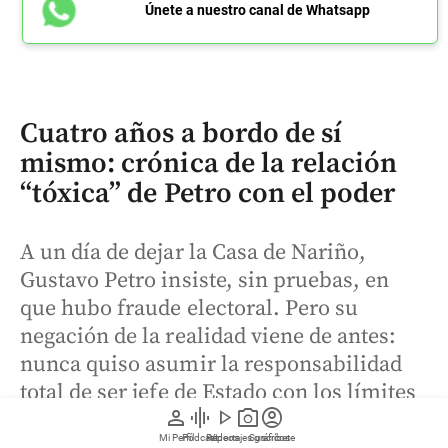
Únete a nuestro canal de Whatsapp
Cuatro años a bordo de sí
mismo: crónica de la relación
“tóxica” de Petro con el poder
A un día de dejar la Casa de Nariño,
Gustavo Petro insiste, sin pruebas, en
que hubo fraude electoral. Pero su
negación de la realidad viene de antes:
nunca quiso asumir la responsabilidad
total de ser jefe de Estado con los límites
person
graphic_eq
play_arrow
photo_camera
account_circle
de la Constitución por su idea de
Mi Perfil
Pódcast
Reportajes gráficos
Videos
Suscríbete