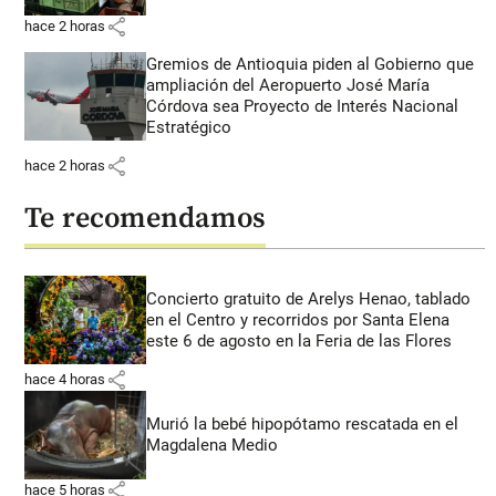
share
hace 2 horas
Gremios de Antioquia piden al Gobierno que
ampliación del Aeropuerto José María
Córdova sea Proyecto de Interés Nacional
Estratégico
share
hace 2 horas
Te recomendamos
Concierto gratuito de Arelys Henao, tablado
en el Centro y recorridos por Santa Elena
este 6 de agosto en la Feria de las Flores
share
hace 4 horas
Murió la bebé hipopótamo rescatada en el
Magdalena Medio
share
hace 5 horas