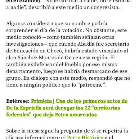
en el examen)
. “No le cae mal a nadie, no le estorba
a nadie”, describió a este medio un congresista.
Algunos consideran que su nombre podría
sorprender el día de la votación. No obstante, este
medio conoció —como también señalan otras
investigaciones— que cuando Abadía fue secretario
de Educación en Chocó, habría estado vinculado al
clan Sánchez Montes de Oca en esa región. El
también exdefensor del Pueblo por ese mismo
departamento, luego se habría desmarcado de ese
grupo. En diálogo con este medio, respondió que no
tiene a ningún político que lo “patrocine”.
Entérese:
Primicia | Uno de los primeros actos de
De la Espriella será derogar los 22 “territorios
federales” que deja Petro amarrados
Sobre la mesa sigue la pregunta de si se repetirá la
alianza informal entre el
Pacto Histórico
y el