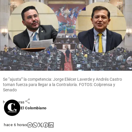
Economía
Acolgen
denuncia
supuesto
“hostigamiento
institucional”
tras
investigación
de la SIC a
Se “ajusta” la competencia: Jorge Eliécer Laverde y Andrés Castro
Enel, Celsia y
toman fuerza para llegar a la Contraloría. FOTOS: Colprensa y
AES
Senado
share
hace 7 horas
El Colombiano
hace 6 horas