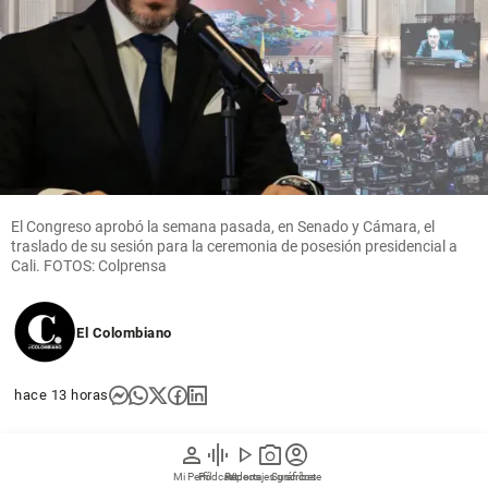
El Congreso aprobó la semana pasada, en Senado y Cámara, el
traslado de su sesión para la ceremonia de posesión presidencial a
Cali. FOTOS: Colprensa
El Colombiano
hace 13 horas
person
graphic_eq
play_arrow
photo_camera
account_circle
El Congreso salió en defensa de la decisión de
realizar la posesión de Abelardo de la Espriella en
Mi Perfil
Pódcast
Reportajes gráficos
Videos
Suscríbete