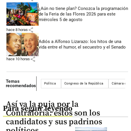
¿Aún no tiene plan? Conozca la programación
de la Feria de las Flores 2026 para este
miércoles 5 de agosto
share
hace 8 horas
Adiós a Alfonso Lizarazo: los hitos de una
vida entre el humor, el secuestro y el Senado
share
hace 10 horas
Temas
Política
Congreso de la República
Cámara de R
recomendados
Así va la puja por la
Para seguir leyendo
Contraloría: estos son los
candidatos y sus padrinos
políticos