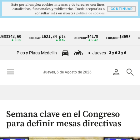
Este portal emplea cookies internas y de terceros con fines
estadísticos, funcionales y publicitarios. Puede aceptarlas o
CONTINUAR
consultar más en nuestra
politica de cookies
42,60
1621,34 pts
$4178
$3697
COLCAP
USD/COP
EUR/COP
DESEMP
Cintillo
▲ 8.20
▲ 0.67
▲ 0.42
—
de
Pico y Placa Medellín
Jueves
3 y 6
3 y 6
indicadores
económicos
menu
person
search
Jueves
, 6 de Agosto de 2026
Colombia
Semana clave en el Congreso
para definir mesas directivas