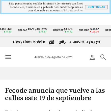
Este portal emplea cookies internas y de terceros con fines
estadísticos, funcionales y publicitarios. Puede aceptarlas o
CONTINUAR
consultar más en nuestra
politica de cookies
60
1621,34 pts
$4178
$3672
COLCAP
USD/COP
EUR/COP
DESEMPLE
Cintillo
.20
▲ 0.67
▲ 0.42
▼ 25.00
de
Pico y Placa Medellín
Jueves
3 y 6
3 y 6
indicadores
económicos
menu
person
search
Jueves
, 6 de Agosto de 2026
Colombia
Fecode anuncia que vuelve a las
calles este 19 de septiembre