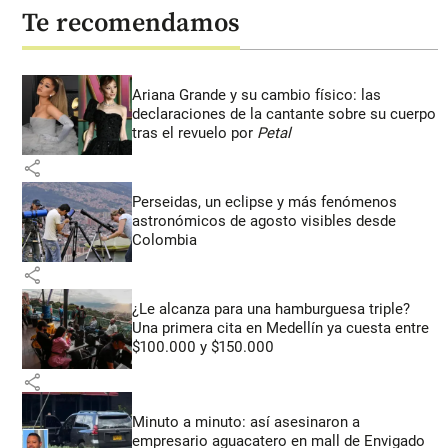
Te recomendamos
Ariana Grande y su cambio físico: las
declaraciones de la cantante sobre su cuerpo
tras el revuelo por
Petal
share
Perseidas, un eclipse y más fenómenos
astronómicos de agosto visibles desde
Colombia
share
¿Le alcanza para una hamburguesa triple?
Una primera cita en Medellín ya cuesta entre
$100.000 y $150.000
share
Minuto a minuto: así asesinaron a
empresario aguacatero en mall de Envigado