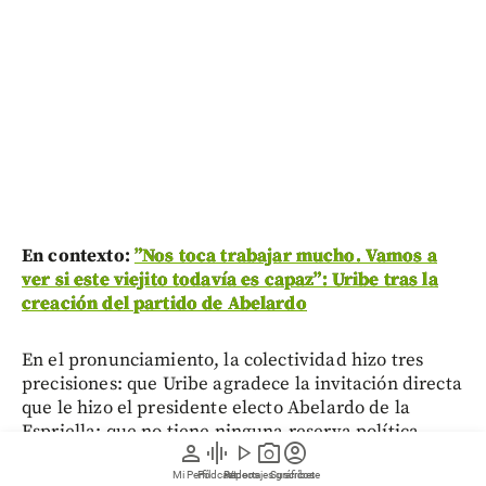
En contexto:
”Nos toca trabajar mucho. Vamos a
ver si este viejito todavía es capaz”: Uribe tras la
creación del partido de Abelardo
En el pronunciamiento, la colectividad hizo tres
precisiones: que Uribe agradece la invitación directa
que le hizo el presidente electo Abelardo de la
Espriella; que no tiene ninguna reserva política
person
graphic_eq
play_arrow
photo_camera
account_circle
frente al evento; y que su asistencia dependerá de
factores relacionados con su seguridad, su situación
Mi Perfil
Pódcast
Reportajes gráficos
Videos
Suscríbete