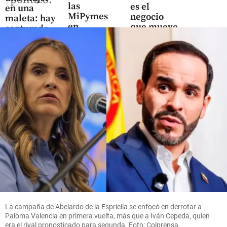
las
es el
en una
MiPymes
negocio
maleta: hay
en
que mueve
capturado
Colombia,
US$ 380
pero
millones
share
pierden
en el
poder
Oriente
cuando
antioqueño
las
share
empresas
crecen
share
Colombia
Para el 2 de
La campaña de Abelardo de la Espriella se enfocó en derrotar a
septiembre
Paloma Valencia en primera vuelta, más que a Iván Cepeda, quien
quedó
era el rival pronosticado para segunda. Foto: Colprensa.