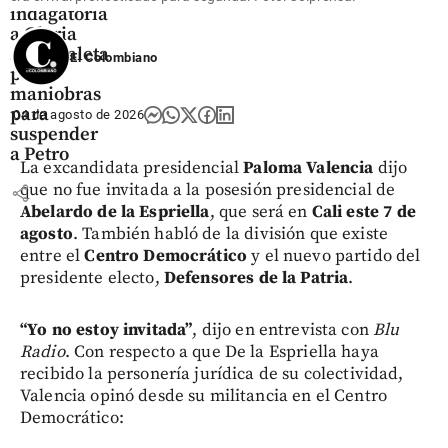
indagatoria
a Gloria
Arizabaleta
El Colombiano
por
maniobras
para
04 de agosto de 2026
suspender
a Petro
La excandidata presidencial
Paloma Valencia
dijo
que no fue invitada a la posesión presidencial de
share
Abelardo de la Espriella
, que será en
Cali este 7 de
agosto
. También habló de la división que existe
entre el
Centro Democrático
y el nuevo partido del
presidente electo,
Defensores de la Patria
.
“Yo no estoy invitada”
, dijo en entrevista con
Blu
Radio
. Con respecto a que De la Espriella haya
recibido la personería jurídica de su colectividad,
Valencia opinó desde su militancia en el Centro
Democrático: