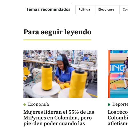
Temas recomendados
Política
Elecciones
Con
Para seguir leyendo
Economía
Deport
Mujeres lideran el 55% de las
Los réc
MiPymes en Colombia, pero
Colombia
pierden poder cuando las
atletis