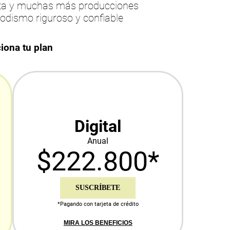
esta y muchas más producciones
iodismo riguroso y confiable
iona tu plan
Digital
Anual
$222.800*
SUSCRÍBETE
*Pagando con tarjeta de crédito
MIRA LOS BENEFICIOS