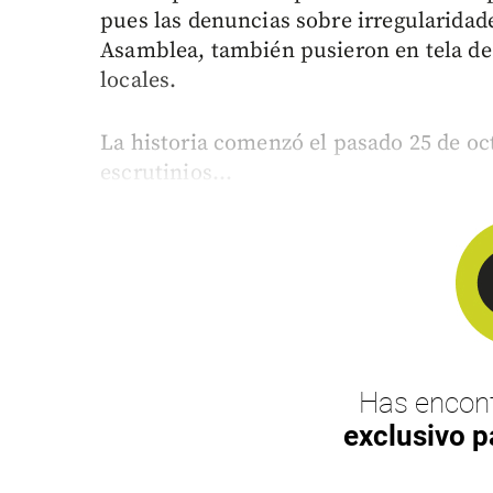
pues las denuncias sobre irregularidade
Asamblea, también pusieron en tela de 
locales.
La historia comenzó el pasado 25 de oc
escrutinios...
Has encont
exclusivo p