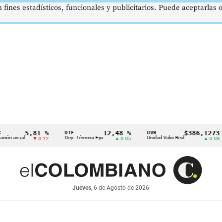
 fines estadísticos, funcionales y publicitarios. Puede aceptarlas
5,81 %
12,48 %
$386,1273
DTF
UVR
S
ual
Dep. Término Fijo
Unidad Valor Real
Sa
▼ 0.12
▲ 0.05
▲ 0.03
Jueves
, 6 de Agosto de 2026