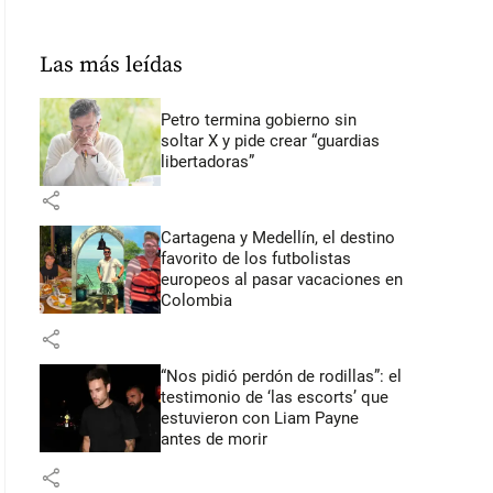
Las más leídas
Petro termina gobierno sin
soltar X y pide crear “guardias
libertadoras”
share
Cartagena y Medellín, el destino
favorito de los futbolistas
europeos al pasar vacaciones en
Colombia
share
“Nos pidió perdón de rodillas”: el
testimonio de ‘las escorts’ que
estuvieron con Liam Payne
antes de morir
share