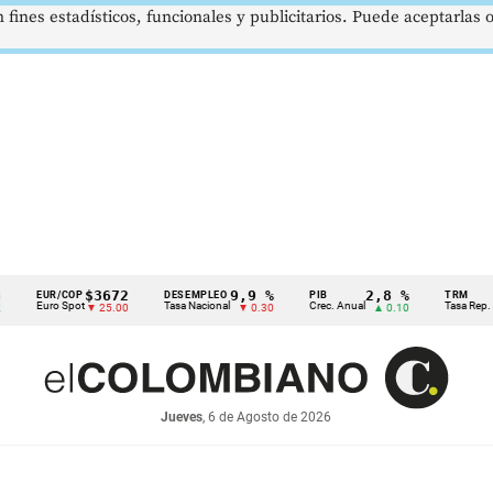
 fines estadísticos, funcionales y publicitarios. Puede aceptarlas
$3672
9,9 %
2,8 %
EUR/COP
DESEMPLEO
PIB
TRM
Euro Spot
Tasa Nacional
Crec. Anual
Tasa Rep. Mone
▼ 25.00
▼ 0.30
▲ 0.10
Jueves
, 6 de Agosto de 2026