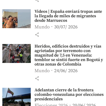
Videos | España enviará tropas ante
la llegada de miles de migrantes
desde Marruecos
Mundo
30/07/ 2026
share
Heridos, edificios destruidos y vías
agrietadas por terremoto con
magnitud de 7,5 en Venezuela:
temblor se sintió fuerte en Bogotá y
otras zonas de Colombia
Mundo
24/06/ 2026
share
Adelantan cierre de la frontera
colombo-venezolana por elecciones
presidenciales
Elecciones 2026
20/06/ 2026