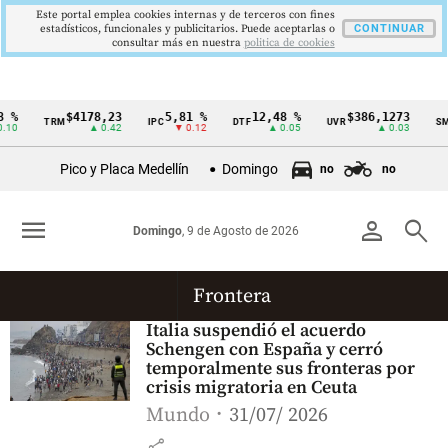
Este portal emplea cookies internas y de terceros con fines
estadísticos, funcionales y publicitarios. Puede aceptarlas o
CONTINUAR
consultar más en nuestra
politica de cookies
 %
$4178,23
5,81 %
12,48 %
$386,1273
TRM
IPC
DTF
UVR
SMM
Cintillo
10
▲ 0.42
▼ 0.12
▲ 0.05
▲ 0.03
de
Pico y Placa Medellín
Domingo
no
no
indicadores
económicos
menu
person
search
Domingo
, 9 de Agosto de 2026
Colombia
Frontera
Italia suspendió el acuerdo
Schengen con España y cerró
temporalmente sus fronteras por
crisis migratoria en Ceuta
Mundo
31/07/ 2026
share